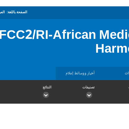
الصفحة باللغة:
العر
FCC2/RI-African Medi
Harmo
ات
أخبار ووسائط إعلام
تصنيفات
النتائج