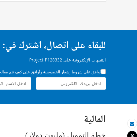
للبقاء على اتصال، اشترك في:
التنبيهات الإلكترونية على Project P128332
أوافق على شروط
إشعار الخصوصية
وأوافق على كيف تتم معالجة 
المالية
بريد الكتروني
خطة التمويل (مليون دولار)
Tweet