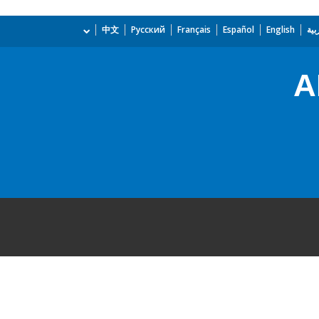
بية
English
Español
Français
Русский
中文
A