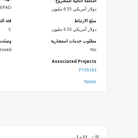
التكلفة الكلية للمشروع
,NEPAD
دولار أمريكي 6.55 مليون
مبلغ الارتباط
فئة الت
دولار أمريكي 6.55 مليون
C
مطلوب خدمات استشارية
وصلت ا
roved
No
Associated Projects
P155163
Notes