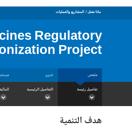
ماذا نفعل
المشاريع والعمليات
cines Regulatory
nization Project
ملخص
تدبير
مستند
تفاصيل رئيسة
التفاصيل الرئيسية
المالية
هدف التنمية