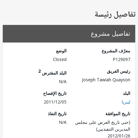
يل رئيسة
صيل مشروع
ف المشروع
الوضع
Closed
P129
 الفريق
2
البلد المقترض
Joseph Tawiah Qua
N/A
تاريخ الإفصاح
2011/12/05
 الموافقة
تاريخ النفاذ
 تاريخ العرض على مجلس
N/A
رين التنفيذيين)
2012/0