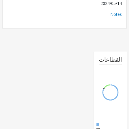
2024/0
No
طاعات
FY17 -