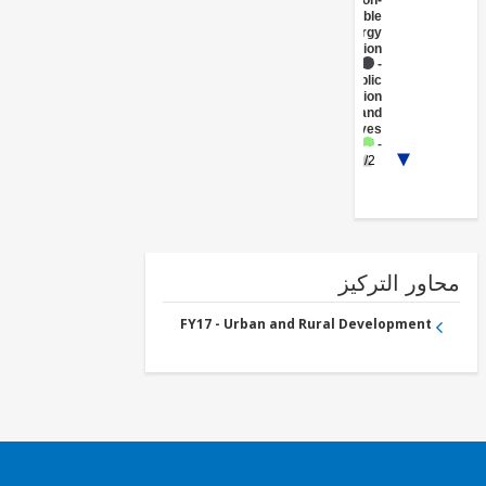
Non-
Renewable
Energy
Generation
FY17 -
Public
Administration
- Energy and
Extractives
FY17 -
1/2
Energy
Transmission
and
Distribution
ور التركيز
FY17 - Urban and Rural Development