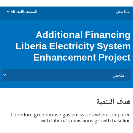
ل
الصفحة باللغة:
AR
dropdown
Additional Financ
Liberia Electricity Sys
Enhancement Proj
التنمية
To reduce greenhouse gas emissions when com
with Liberia‘s emissions growth bas