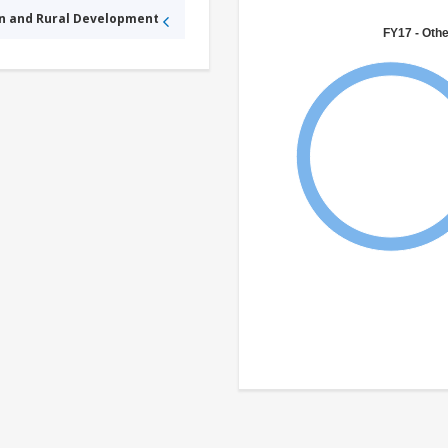
an and Rural Development
FY17 - Othe