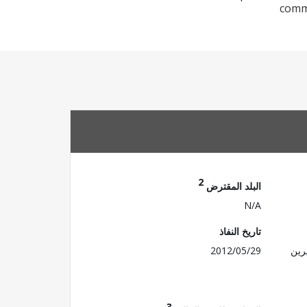
commi
2
البلد المقترض
N/A
تاريخ النفاذ
رين
2012/05/29
3