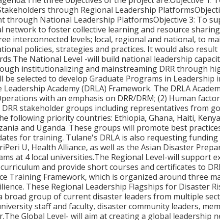
enda.The three objectives of the project are:Objective 1: T
keholders through Regional Leadership PlatformsObjective 
through National Leadership PlatformsObjective 3: To supp
al network to foster collective learning and resource sharin
three interconnected levels; local, regional and national, to 
ional policies, strategies and practices. It would also result
rds.The National Level -will build national leadership cap
rough institutionalizing and mainstreaming DRR through high
ill be selected to develop Graduate Programs in Leadership
ce Leadership Academy (DRLA) Framework. The DRLA Academic
 Operations with an emphasis on DRR/DRM; (2) Human factor; (
 DRR stakeholder groups including representatives from gov
the following priority countries: Ethiopia, Ghana, Haiti, K
nzania and Uganda. These groups will promote best practic
dates for training. Tulane's DRLA is also requesting fundin
iPeri U, Health Alliance, as well as the Asian Disaster Prepar
ms at 4 local universities.The Regional Level-will support 
 curriculum and provide short courses and certificates to D
nce Training Framework, which is organized around three mai
ilience. These Regional Leadership Flagships for Disaster Ri
 broad group of current disaster leaders from multiple sect
university staff and faculty, disaster community leaders, mem
r.The Global Level- will aim at creating a global leadership 