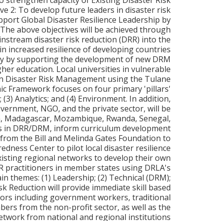
o strengthen capacity of Existing Disaster Risk
2: To develop future leaders in disaster risk
ort Global Disaster Resilience Leadership by
gThe above objectives will be achieved through
mainstream disaster risk reduction (DRR) into the
 in increased resilience of developing countries
acity by supporting the development of new DRM
er education. Local universities in vulnerable
 in Disaster Risk Management using the Tulane
 Framework focuses on four primary 'pillars'
3) Analytics; and (4) Environment. In addition,
ernment, NGO, and the private sector, will be
enya, Madagascar, Mozambique, Rwanda, Senegal,
es in DRR/DRM, inform curriculum development
g from the Bill and Melinda Gates Foundation to
edness Center to pilot local disaster resilience
existing regional networks to develop their own
RR practitioners in member states using DRLA's
n themes: (1) Leadership; (2) Technical (DRM);
sk Reduction will provide immediate skill based
ors including government workers, traditional
bers from the non-profit sector, as well as the
network from national and regional institutions