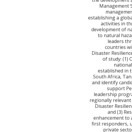
the development ag
Management Sta
management 
establishing a glob
activities in 
development of nat
to natural haza
leaders th
countries w
Disaster Resilien
of study: (1)
national
established in 
South Africa, Ta
and identify candi
support Per
leadership progra
regionally relevant
Disaster Resilie
and (3) Res
enhancement to a
first responders, 
private secto