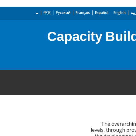
بية
English
Español
Français
Русский
中文
Capacity Build
The overarching
levels, through prov