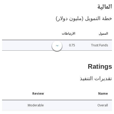
ية
لتمويل (مليون دولار)
ل
الارتباطات
0.75
Trust 
Rat
ات التنفيذ
Date
Review
N
016-04-20
Moderable
Ov