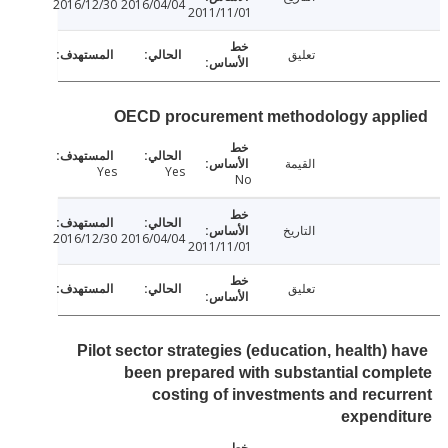
2016/12/30
2016/04/04
2011/11/01
تعليق
OECD procurement methodology app
القيمة
Yes
Yes
No
التاريخ
2016/12/30
2016/04/04
2011/11/01
تعليق
Pilot sector strategies (education, health) 
been prepared with substantial com
costing of investments and recu
expendi