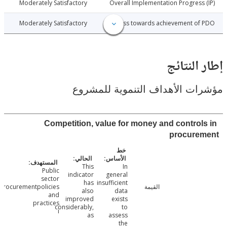
016-04-20
Moderately Satisfactory
Overall Implementation Progress
016-04-20
Moderately Satisfactory
Progress towards achievement of
النتائج
ت الأهداف التنموية للمشروع
Competition, value for money and control
procure
This
In
Public
indicator
general
sector
has
insufficient
القيمة
procurementpolicies
also
data
and
improved
exists
practices
considerably,
to
i
as
assess
the