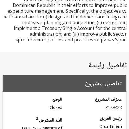
Dominican Republic in their efforts to improve 
expenditure management. Specifically, the objecti
be financed are to: (i) design and implement and int
multiyear planningand budgeting; (ii) desi
implement a Treasury Single Account for the c
administration; and (iii) improve public 
procurement policies and practices.</span><
يل رئيسة
صيل مشروع
ف المشروع
الوضع
Closed
P129
 الفريق
2
البلد المقترض
Onur E
DIGEPRES,Ministry of