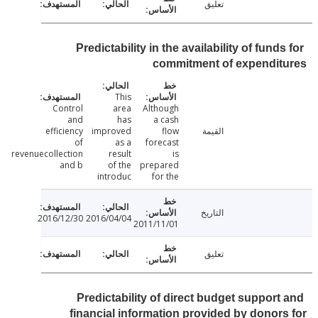
تعليق
Predictability in the availability of fund
commitment of expendit
This
Control
area
Although
and
has
a cash
القيمة
flow
improved
efficiency
of
as a
forecast
revenuecollection
result
is
and b
of the
prepared
introduc
for the
التاريخ
2016/12/30
2016/04/04
2011/11/01
تعليق
Predictability of direct budget support
financial information provided by donor