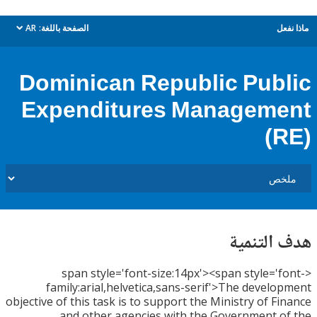
ل
الصفحة باللغة:
AR
dropdown
Dominican Republic Pub
Expenditures Managem
(
التنمية
<span style='font-size:14px'><span style='
family:arial,helvetica,sans-serif'>The devel
objective of this task is to support the Ministry of F
and other agencies with the Government 