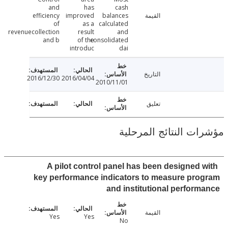
and
has
cash
القيمة
balances
improved
efficiency
of
as a
calculated
revenuecollection
result
and
and b
of the
consolidated
introduc
dai
التاريخ
2016/12/30
2016/04/04
2010/11/01
تعليق
ت النتائج المرحلية
A pilot control panel has been designed 
key performance indicators to measure pr
and institutional perfor
القيمة
Yes
Yes
No