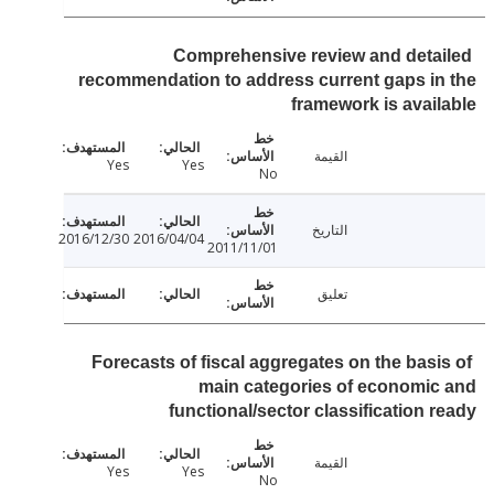
Comprehensive review and deta
recommendation to address current gaps i
framework is avai
القيمة
Yes
Yes
No
التاريخ
2016/12/30
2016/04/04
2011/11/01
تعليق
Forecasts of fiscal aggregates on the basi
main categories of economi
functional/sector classification 
القيمة
Yes
Yes
No