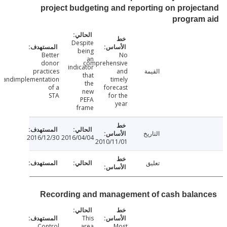
project budgeting and reporting on proje
program
Despite
being
Better
No
an
donor
comprehensive
indicator
القيمة
and
practices
that
andimplementation
timely
the
of a
forecast
new
STA
for the
PEFA
year
frame
التاريخ
2016/12/30
2016/04/04
2010/11/01
تعليق
Recording and management of cash bala
This
Control
area
Most