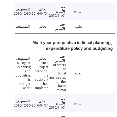
التاريخ
2016/12/30
2016/04/04
2010/11/01
تعليق
Multi-year perspective in fiscal plan
expenditure policy and budg
Multiyear
Since
Forecasts
planning
Project
of
and
inception,
القيمة
fiscal
budgeting
the
aggregates
is
recipient
on the
stronger
has
basis
and t
impleme
of mai
التاريخ
2016/12/30
2016/04/04
2010/11/01