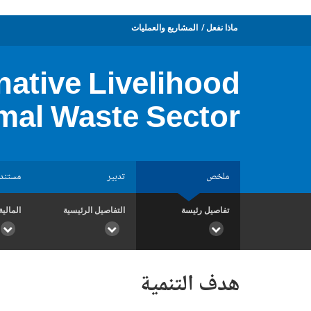
ماذا نفعل
المشاريع والعمليات
rnative Livelihood
rmal Waste Sector
ملخص
تدبير
مستند
تفاصيل رئيسة
التفاصيل الرئيسية
المالية
هدف التنمية