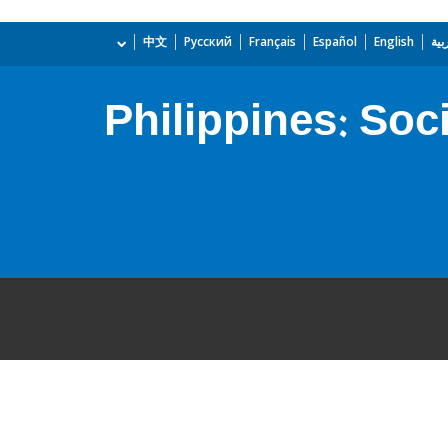
بية
English
Español
Français
Русский
中文
Philippines: Soc