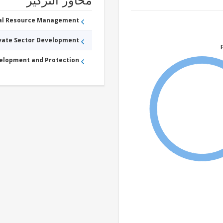
محاور التركيز
ral Resource Management
ivate Sector Development
velopment and Protection