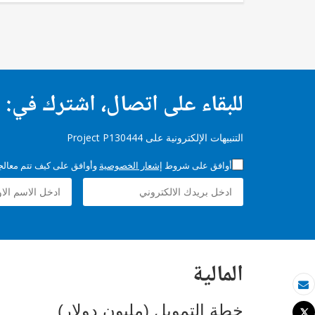
للبقاء على اتصال، اشترك في:
التنبيهات الإلكترونية على Project P130444
أوافق على شروط
إشعار الخصوصية
وأوافق على كيف تتم معالجة 
المالية
بريد الكتروني
خطة التمويل (مليون دولار)
Tweet