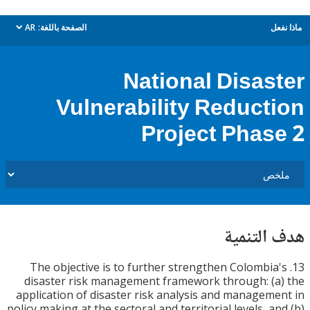
ل
الصفحة باللغة:
AR
dropdown
National Disas
Vulnerability Reduct
Project Phas
التنمية
13. The objective is to further strengthen Colombi
disaster risk management framework through: (
application of disaster risk analysis and managem
policy making at the sectoral and territorial levels, a