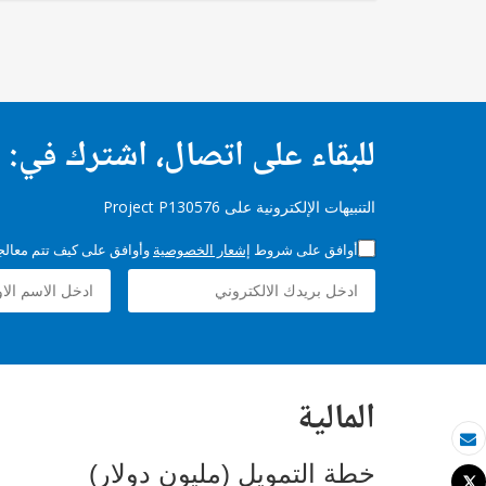
للبقاء على اتصال، اشترك في:
التنبيهات الإلكترونية على Project P130576
أوافق على شروط
إشعار الخصوصية
وأوافق على كيف تتم معالجة 
المالية
بريد الكتروني
خطة التمويل (مليون دولار)
Tweet