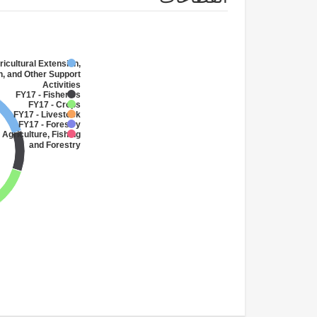
ricultural Extension,
, and Other Support
Activities
FY17 - Fisheries
FY17 - Crops
FY17 - Livestock
FY17 - Forestry
 Agriculture, Fishing
and Forestry