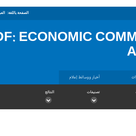
الصفحة باللغة:
العر
F: ECONOMIC COMM
A
ات
أخبار ووسائط إعلام
تصنيفات
النتائج