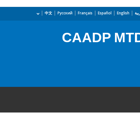
بية
English
Español
Français
Русский
中文
CAADP MTD