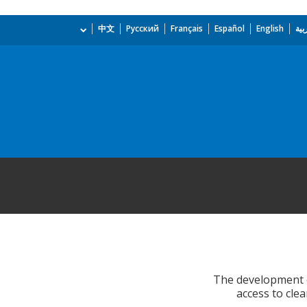
بية
English
Español
Français
Русский
中文
The development o
access to cle