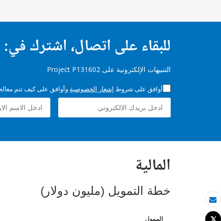
للبقاء على اتصال، اشترك في:
التنبيهات الإلكترونية على Project P131602
أوافق على شروط
إشعار الخصوصية
وأوافق على كيف تتم معالجة 
المالية
خطة التمويل (مليون دولار)
بريد الكتروني
الممول
Tweet