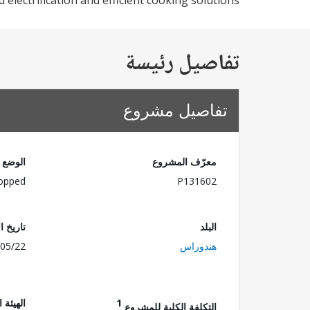
electrification and efficient cooking solutions.
تفاصيل رئيسة
تفاصيل مشروع
معرّف المشروع
الوضع
opped
P131602
البلد
تاريخ ا
هندوراس
05/22
1
الهيئة 
التكلفة الكلية للمشروع