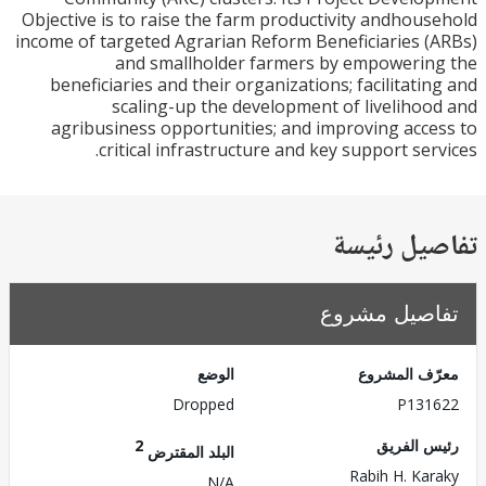
Objective is to raise the farm productivity andhou
income of targeted Agrarian Reform Beneficiaries 
and smallholder farmers by empoweri
beneficiaries and their organizations; facilitati
scaling-up the development of liveliho
agribusiness opportunities; and improving acc
critical infrastructure and key support ser
يل رئيسة
صيل مشروع
ف المشروع
الوضع
Dropped
P131
 الفريق
2
البلد المقترض
Rabih H. Ka
N/A