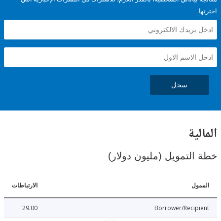
سجل
ية
لتمويل (مليون دولار)
ل
الارتباطات
29.00
Borrower/Reci