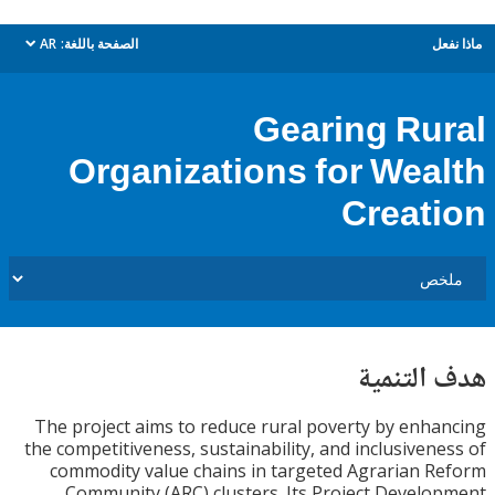
ل
الصفحة باللغة:
AR
dropdown
Gearing Ru
Organizations for Wea
Creat
التنمية
The project aims to reduce rural poverty by enh
the competitiveness, sustainability, and inclusiven
commodity value chains in targeted Agrarian 
Community (ARC) clusters. Its Project Devel