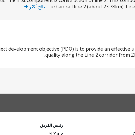
. The first component is construction of line 2. This compone
urban rail line 2 (about 23.78km). Lin
نتائج أكثر
ct development objective (PDO) is to provide an effective 
quality along the Line 2 corridor from
رئيس الفريق
Yi Yang