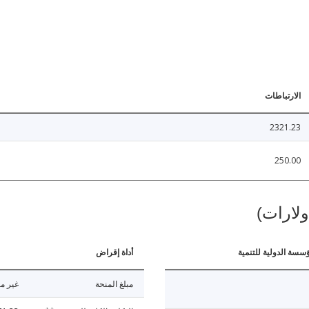
الارتباطات
2321.23
250.00
ولارات)
ؤسسة الدولية للتنمية
أداة إقراض
مبلغ المنحة
غير مت