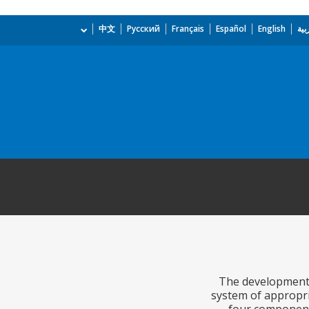
بية
English
Español
Français
Русский
中文
The development o
system of appropri