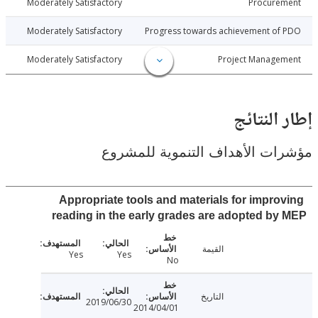
019-07-24
Moderately Satisfactory
Procure
019-07-24
Moderately Satisfactory
Progress towards achievement of
019-07-24
Moderately Satisfactory
Project Manage
النتائج
ت الأهداف التنموية للمشروع
Appropriate tools and materials for impro
reading in the early grades are adopted b
القيمة
Yes
Yes
No
التاريخ
2019/06/30
2014/04/01