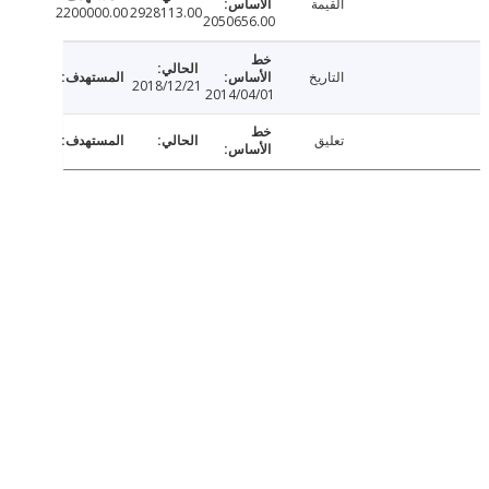
القيمة
2200000.00
2928113.00
2050656.00
التاريخ
2018/12/21
2014/04/01
تعليق