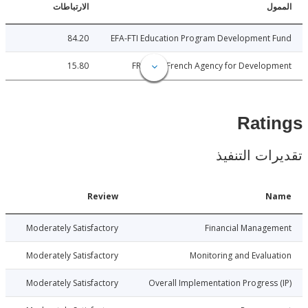
ل
الارتباطات
84.20
EFA-FTI Education Program Development 
15.80
FRANCE: French Agency for Develop
Rat
ات التنفيذ
Date
Review
N
019-07-24
Moderately Satisfactory
Financial Manage
019-07-24
Moderately Satisfactory
Monitoring and Evalu
019-07-24
Moderately Satisfactory
Overall Implementation Progress