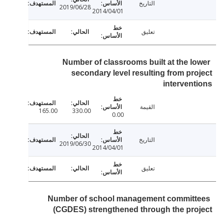
التاريخ
2019/06/28
2014/04/01
تعليق
Number of classrooms built at the l
secondary level resulting from pr
interven
القيمة
165.00
330.00
0.00
التاريخ
2019/06/30
2014/04/01
تعليق
Number of school management commit
(CGDES) strengthened through the pr