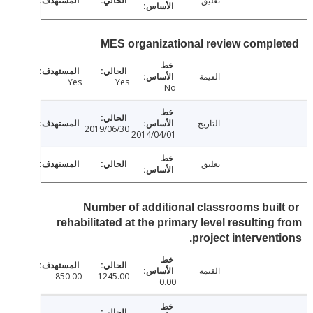
تعليق
MES organizational review compl
القيمة
Yes
Yes
No
التاريخ
2019/06/30
2014/04/01
تعليق
Number of additional classrooms buil
rehabilitated at the primary level resulting
project intervent
القيمة
850.00
1245.00
0.00