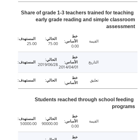
Share of grade 1-3 teachers trained for teac
early grade reading and simple clas
assess
القيمة
25.00
75.00
0.00
التاريخ
2019/06/28
2014/04/01
تعليق
Students reached through school fee
prog
القيمة
50000.00
90000.00
0.00