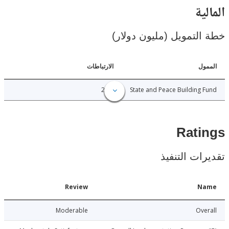
ية
لتمويل (مليون دولار)
ل
الارتباطات
2.00
State and Peace Building
Rat
ات التنفيذ
Date
Review
N
017-04-04
Moderable
Ov