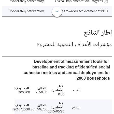
017-04-04
Moderately Satisfactory
Overall Implementation Progress
017-04-04
Moderately Satisfactory
Progress towards achievement of
النتائج
ت الأهداف التنموية للمشروع
Development of measurement tools
baseline and tracking of identified s
cohesion metrics and annual deploymen
2000 househ
القيمة
2000.00
2059.00
0.00
التاريخ
2017/06/30
2017/03/06
2015/06/30