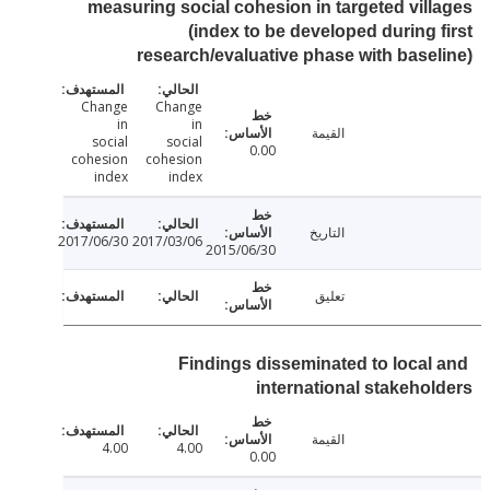
measuring social cohesion in targeted vil
(index to be developed during 
research/evaluative phase with base
Change
Change
in
in
القيمة
social
social
0.00
cohesion
cohesion
index
index
التاريخ
2017/06/30
2017/03/06
2015/06/30
تعليق
Findings disseminated to local
international stakeho
القيمة
4.00
4.00
0.00