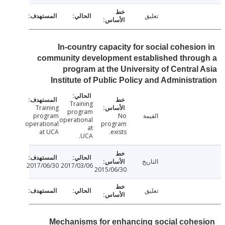
تعليق
In-country capacity for social cohesio
community development established throu
program at the University of Central
Institute of Public Policy and Administr
Training
Training
program
القيمة
No
program
operational
operational
program
at
at UCA
exists.
UCA.
التاريخ
2017/06/30
2017/03/06
2015/06/30
تعليق
Mechanisms for enhancing social cohe