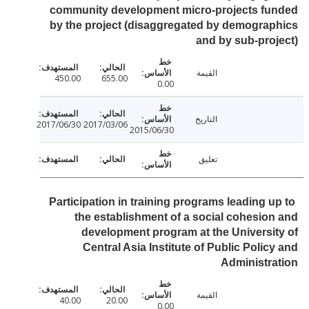
community development micro-projects fu
by the project (disaggregated by demogra
and by sub-pro
القيمة
450.00
655.00
0.00
التاريخ
2017/06/30
2017/03/06
2015/06/30
تعليق
Participation in training programs leading u
the establishment of a social cohesio
development program at the Universi
Central Asia Institute of Public Polic
Administr
القيمة
40.00
20.00
0.00