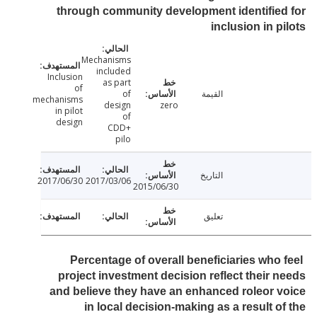
through community development identifie
inclusion in p
Mechanisms
included
Inclusion
as part
of
القيمة
of
mechanisms
design
zero
in pilot
of
design
CDD+
pilo
التاريخ
2017/06/30
2017/03/06
2015/06/30
تعليق
Percentage of overall beneficiaries who 
project investment decision reflect their 
and believe they have an enhanced roleor 
in local decision-making as a result o