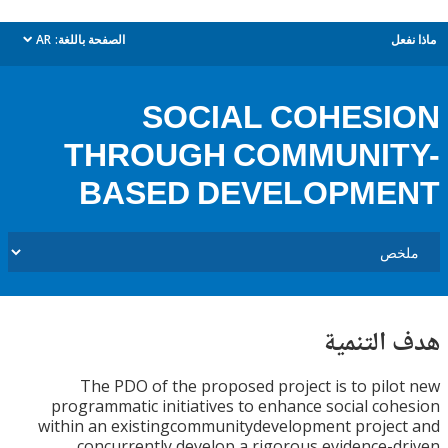
ل
الصفحة باللغة:
AR
dropdown
SOCIAL COHES
THROUGH COMMUNIT
BASED DEVELOPME
التنمية
The PDO of the proposed project is to pil
programmatic initiatives to enhance social co
within an existingcommunitydevelopment proje
concurrently develop a rigorous evidence-