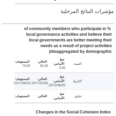
ت النتائج المرحلية
% of community members who participate 
local governance activities and believe 
local governments are better meeting 
needs as a result of project activ
(disaggregated by demogra
القيمة
70.00
63.00
0.00
التاريخ
2017/06/30
2017/03/06
2015/06/30
تعليق
Changes in the Social Cohesion I