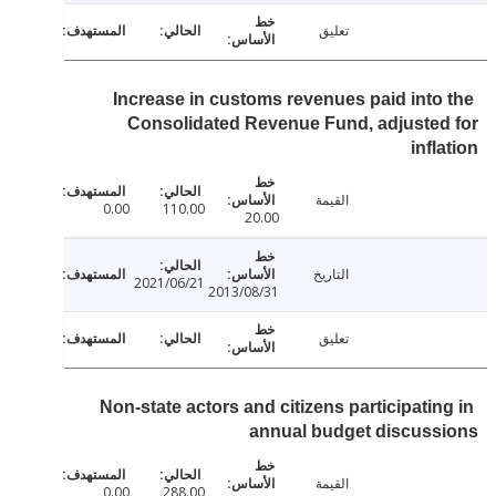
تعليق
Increase in customs revenues paid into
Consolidated Revenue Fund, adjuste
infl
القيمة
0.00
110.00
20.00
التاريخ
2021/06/21
2013/08/31
تعليق
Non-state actors and citizens participatin
annual budget discuss
القيمة
0.00
288.00