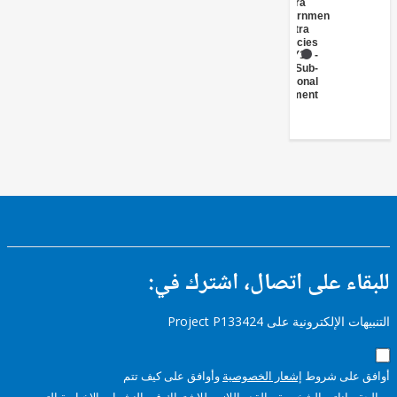
Central
Government
(Central
Agencies
)
FY17 -
Sub-
National
Government
ء على اتصال، اشترك في:
إلكترونية على Project P133424
على شروط
إشعار الخصوصية
وأوافق على كيف تتم