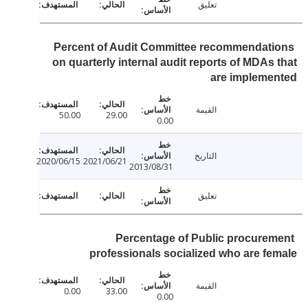
تعليق
Percent of Audit Committee recommendat
on quarterly internal audit reports of MDAs
are impleme
القيمة
50.00
29.00
0.00
التاريخ
2020/06/15
2021/06/21
2013/08/31
تعليق
Percentage of Public procure
professionals socialized who are f
القيمة
0.00
33.00
0.00