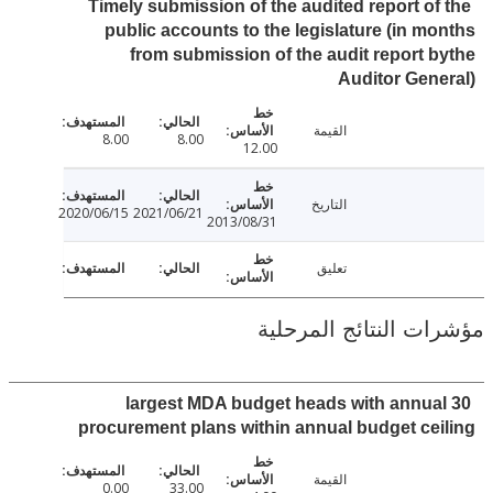
Timely submission of the audited report of
public accounts to the legislature (in m
from submission of the audit report 
Auditor Gen
القيمة
8.00
8.00
12.00
التاريخ
2020/06/15
2021/06/21
2013/08/31
تعليق
ت النتائج المرحلية
30 largest MDA budget heads with annua
procurement plans within annual budget ce
القيمة
0.00
33.00