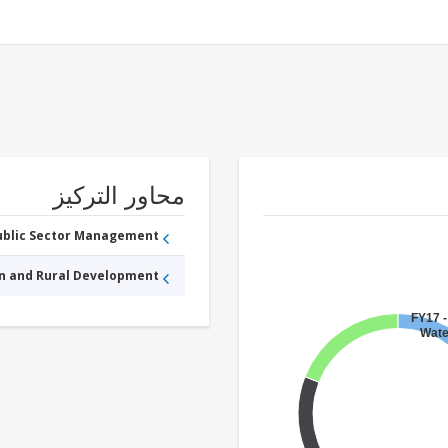
محاور التركيز
Public Sector Management
an and Rural Development
FY17 -
Wate