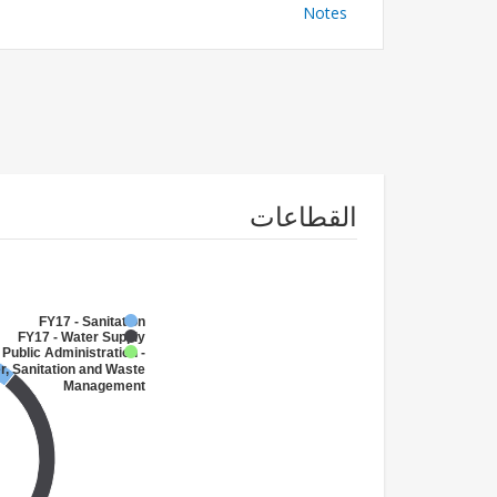
Notes
القطاعات
FY17 - Sanitation
FY17 - Water Supply
 Public Administration -
r, Sanitation and Waste
Management