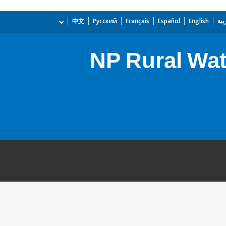
بية
English
Español
Français
Русский
中文
NP Rural Wat