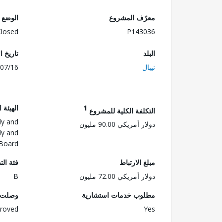
معرّف المشروع
الوضع
Closed
P143036
البلد
تاريخ ا
نيبال
07/16
1
الهيئة 
التكلفة الكلية للمشروع
ly and
دولار أمريكي 90.00 مليون
ly and
 Board
مبلغ الارتباط
فئة الت
دولار أمريكي 72.00 مليون
B
مطلوب خدمات استشارية
وصلت ا
roved
Yes