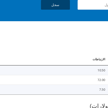
سجل
الارتباطات
10.50
72.00
7.50
ولارات)