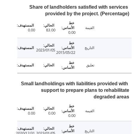
Share of landholders satisfied with serv
provided by the project. (Percen
القيمة
0.00
83.00
0.00
التاريخ
2023/01/05
2015/05/22
تعليق
Small landholdings with liabilities provided 
support to prepare plans to rehabil
degraded a
القيمة
0.00
0.00
0.00
التاريخ
2020/12/31
2023/01/05