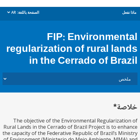
ل
الصفحة باللغة:
AR
dropdown
FIP: Environmen
regularization of rural la
in the Cerrado of Bra
ة*
The objective of the Environmental Regularizat
Rural Lands in the Cerrado of Brazil Project is to e
the capacity of the Federative Republic of Brazil’s Mi
of Environment (Ministerio do Meio Ambiente, MM