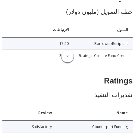
لتمويل (مليون دولار)
ل
الارتباطات
17.50
Borrower/Reci
32.48
Strategic Climate Fund C
Rat
ات التنفيذ
Date
Review
N
022-06-22
Satisfactory
Counterpart Fu