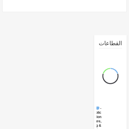
طاعات
FY17 -
Public
Administration
- Agriculture,
Fishing &