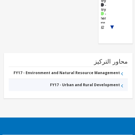
Forestry
FY17 -
Forestry
FY17 -
Other
Agriculture,
1/2
Fishing and
Forestry
ور التركيز
FY17 - Environment and Natural Resource Management
FY17 - Urban and Rural Development