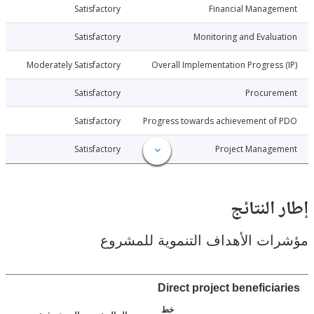
022-06-22
Satisfactory
Financial Manage
022-06-22
Satisfactory
Monitoring and Evalu
022-06-22
Moderately Satisfactory
Overall Implementation Progress
022-06-22
Satisfactory
Procure
022-06-22
Satisfactory
Progress towards achievement of
022-06-22
Satisfactory
Project Manage
النتائج
ت الأهداف التنموية للمشروع
Direct project beneficia