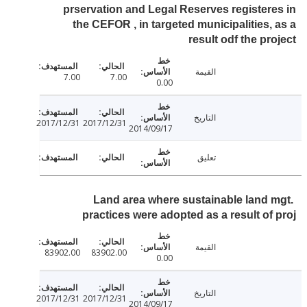
prservation and Legal Reserves register
the CEFOR , in targeted municipalities,
result odf the pr
القيمة
7.00
7.00
0.00
التاريخ
2017/12/31
2017/12/31
2014/09/17
تعليق
Land area where sustainable land 
practices were adopted as a result of
القيمة
83902.00
83902.00
0.00
التاريخ
2017/12/31
2017/12/31
2014/09/17