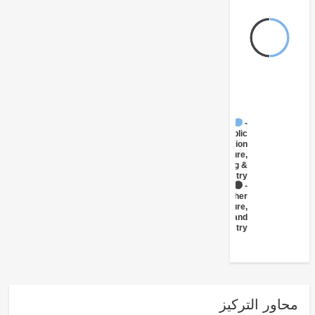
FY17 -
Public
Administration
- Agriculture,
Fishing &
Forestry
FY17 -
Other
Agriculture,
Fishing and
Forestry
ور التركيز