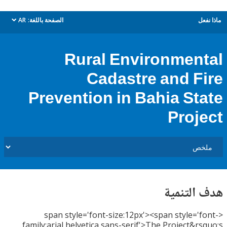
ل
الصفحة باللغة:
AR
dropdown
Rural Environmen
Cadastre and F
Prevention in Bahia St
Proj
التنمية
<span style='font-size:12px'><span style='
family:arial,helvetica,sans-serif'>The Project&r