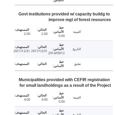
Govt institutions provided w/ capacity build
improve mgt of forest reso
القيمة
2.00
2.00
0.00
التاريخ
2017/12/31
2017/12/31
2014/09/12
تعليق
Municipalities provided with CEFIR registra
for small landholdings as a result of the Pr
القيمة
4.00
4.00
0.00
التاريخ