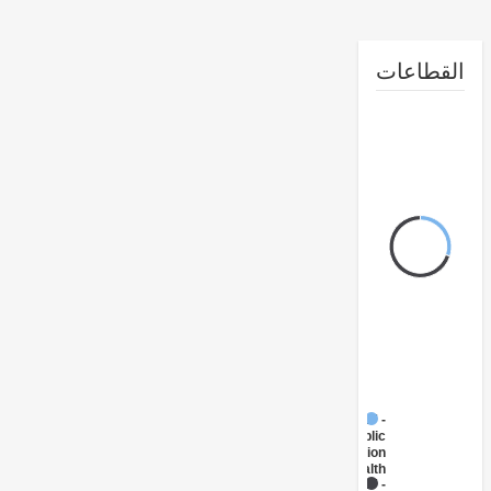
طاعات
FY17 -
Public
Administration
- Health
FY17 -