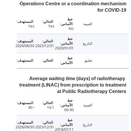
Operations Centre or a coordination mech
for COVI
القيمة
Yes
Yes
No
التاريخ
2026/06/30
2023/12/31
2020/01/01
تعليق
Average waiting time (days) of radiothe
treatment (LINAC) from prescription to trea
at Public Radiotherapy Ce
القيمة
<45
16.1
60-90
التاريخ
2026/06/30
2023/12/31
2018/07/11