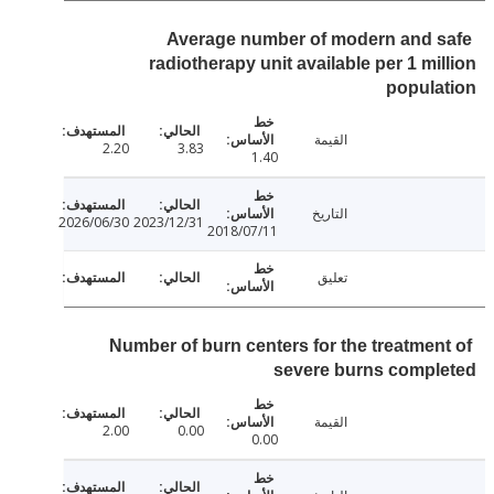
Average number of modern and 
radiotherapy unit available per 1 mi
popul
القيمة
2.20
3.83
1.40
التاريخ
2026/06/30
2023/12/31
2018/07/11
تعليق
Number of burn centers for the treatmen
severe burns compl
القيمة
2.00
0.00
0.00