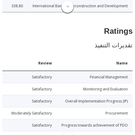
338.80
International Bank for Reconstruction and Develo
Rat
ات التنفيذ
Date
Review
N
026-06-30
Satisfactory
Financial Manage
026-06-30
Satisfactory
Monitoring and Evalu
026-06-30
Satisfactory
Overall Implementation Progress
026-06-30
Moderately Satisfactory
Procure
026-06-30
Satisfactory
Progress towards achievement of