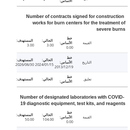
Number of contracts signed for construc
works for burn centers for the treatme
severe b
القيمة
3.00
3.00
0.00
التاريخ
2026/06/30
2024/01/15
2013/12/19
تعليق
Number of designated laboratories with CO
19 diagnostic equipment, test kits, and rea
القيمة
50.00
104.00
0.00