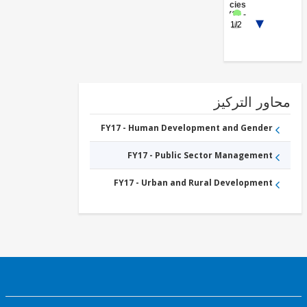
Agencies
)
FY17 -
1/2
Other
Education
FY17 -
Health
ور التركيز
FY17 - Human Development and Gender
FY17 - Public Sector Management
FY17 - Urban and Rural Development