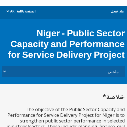
ل
الصفحة باللغة:
AR
dropdown
Niger - Public Sec
Capacity and Performa
for Service Delivery Proj
ة*
The objective of the Public Sector Capaci
Performance for Service Delivery Project for Niger
strengthen public sector performance in se
ministries/sectors. These include: planning, finance,