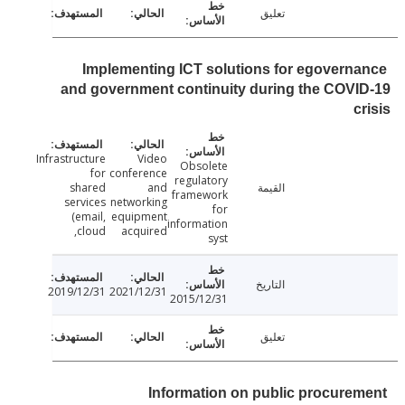
تعليق
Implementing ICT solutions for egovern
and government continuity during the COV
c
Infrastructure
Video
Obsolete
for
conference
regulatory
القيمة
and
shared
framework
services
networking
for
(email,
equipment
information
cloud,
acquired
syst
التاريخ
2019/12/31
2021/12/31
2015/12/31
تعليق
Information on public procure