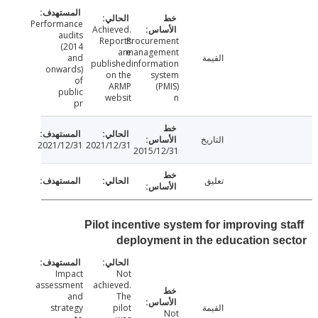
Performance
Achieved.
audits
Reports
Procurement
(2014
are
management
القيمة
and
published
information
onwards)
on the
system
of
ARMP
(PMIS)
public
websit
n
pr
التاريخ
2021/12/31
2021/12/31
2015/12/31
تعليق
Pilot incentive system for improving s
deployment in the education s
Impact
Not
assessment
achieved.
and
The
القيمة
pilot
strategy
Not