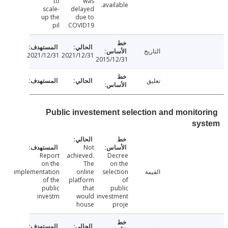
to
was
available.
scale-
delayed
up the
due to
pil
COVID19
التاريخ
2021/12/31
2021/12/31
2015/12/31
تعليق
Public investement selection and monito
sy
Not
Report
achieved.
Decree
on the
The
on the
القيمة
selection
online
implementation
of the
platform
of
public
that
public
investm
would
investment
house
proje