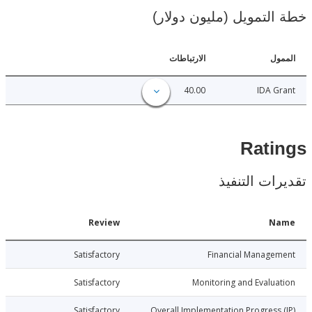
لتمويل (مليون دولار)
ل
الارتباطات
40.00
IDA 
Rat
ات التنفيذ
Date
Review
N
021-12-22
Satisfactory
Financial Manage
021-12-22
Satisfactory
Monitoring and Evalu
021-12-22
Satisfactory
Overall Implementation Progress