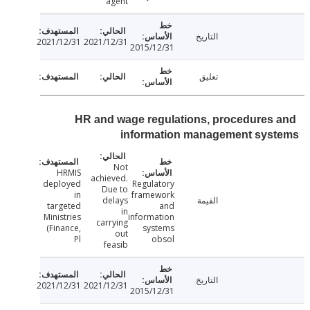
agent
التاريخ
2021/12/31
2021/12/31
2015/12/31
تعليق
HR and wage regulations, procedures
information management sys
Not
HRMIS
achieved.
deployed
Regulatory
Due to
in
framework
القيمة
delays
targeted
and
in
Ministries
information
carrying
(Finance,
systems
out
Pl
obsol
feasib
التاريخ
2021/12/31
2021/12/31
2015/12/31