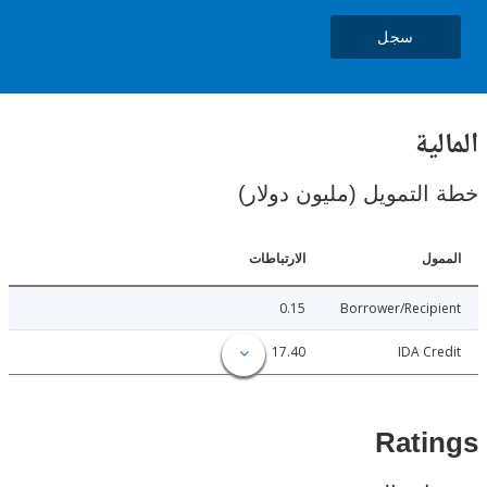
سجل
ية
لتمويل (مليون دولار)
ل
الارتباطات
0.15
Borrower/Reci
17.40
IDA C
Rat