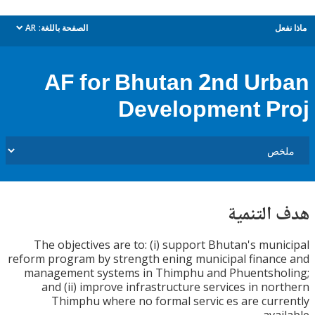
ل
الصفحة باللغة:
AR
dropdown
AF for Bhutan 2nd Ur
Development P
التنمية
The objectives are to: (i) support Bhutan's mun
reform program by strength ening municipal finan
management systems in Thimphu and Phuentsho
and (ii) improve infrastructure services in no
Thimphu where no formal servic es are cur