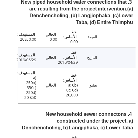
3. New piped household water connections th
are resulting from the project interventio
Denchencholing, (b) Langjiophaka, (c)
Taba, (d) Entire Th
القيمة
20850.00
0.00
0.00
التاريخ
2019/06/29
2010/04/29
a)
250b)
تعليق
a) 0b)
350c)
0c) 0d)
250d)
20,000
20,850
4. New household sewer connecto
constructed under the projec
Denchencholing, b) Langjiphaka, c) Lower