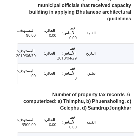
municipal officials that received cap
building in applying Bhutanese architec
guide
القيمة
80.00
0.00
0.00
التاريخ
2019/06/30
2010/04/29
تعليق
100
0
6. Number of property tax recor
computerized: a) Thimphu, b) Phuensholin
Gelephu, d) SamdrupJong
القيمة
9500.00
0.00
0.00