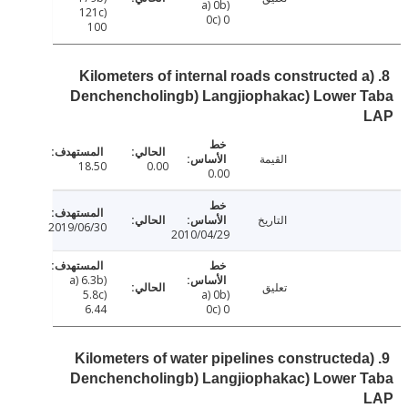
a) 0b)
121c)
0c) 0
100
8. Kilometers of internal roads constructed 
Denchencholingb) Langjiophakac) Lower 
القيمة
18.50
0.00
0.00
التاريخ
2019/06/30
2010/04/29
a) 6.3b)
تعليق
5.8c)
a) 0b)
6.44
0c) 0
9. Kilometers of water pipelines constructed
Denchencholingb) Langjiophakac) Lower 