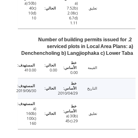
a) 50b)
a)
تعليق
7.52b)
40c)
10d)
2.08c)
10
6.7d)
1.11
2. Number of building permits issued f
serviced plots in Local Area Plan
Denchencholing b) Langjiophaka c) Lower 
القيمة
410.00
0.00
0.00
التاريخ
2019/06/30
2010/04/29
a)
تعليق
160b)
a) 30b)
100c)
45c) 29
160