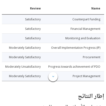
Date
Review
N
0-12-21
Satisfactory
Counterpart Fu
0-12-21
Satisfactory
Financial Manage
0-12-21
Satisfactory
Monitoring and Evalu
0-12-21
Moderately Satisfactory
Overall Implementation Progress
0-12-21
Moderately Satisfactory
Procure
0-12-21
Moderately Unsatisfactory
Progress towards achievement of
0-12-21
Moderately Satisfactory
Project Manage
النتائج