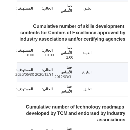
تعليق
Cumulative number of skills develop
contents for Centers of Excellence approv
industry associations and/or certifying age
القيمة
6.00
10.00
2.00
التاريخ
2020/06/30
2020/12/31
2012/03/31
تعليق
Cumulative number of technology road
developed by TCM and endorsed by indu
associa