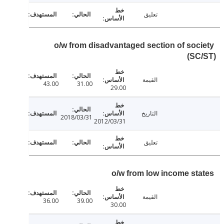
تعليق
o/w from disadvantaged section of soc
(SC
القيمة
43.00
31.00
29.00
التاريخ
2018/03/31
2012/03/31
تعليق
o/w from low income st
القيمة
36.00
39.00
30.00