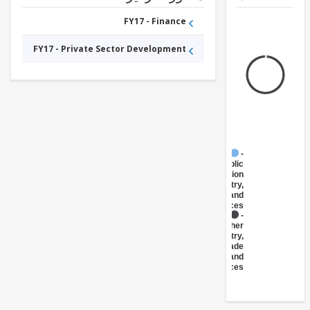
FY17 - Finance
FY17 - Private Sector Development
FY17 -
Public
Administration
- Industry,
Trade and
Services
FY17 -
Other
Industry,
Trade
and
Services