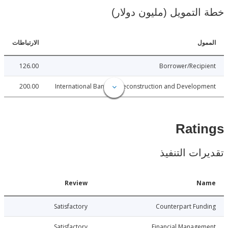
لتمويل (مليون دولار)
ل
الارتباطات
126.00
Borrower/Reci
200.00
International Bank for Reconstruction and Develo
Rat
ات التنفيذ
Date
Review
N
023-08-07
Satisfactory
Counterpart Fu
023-08-07
Satisfactory
Financial Manage