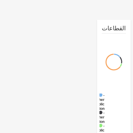
طاعات
FY17 -
Other
Public
Administration
FY17 -
Other
Transportation
FY17 -
Public