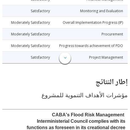
023-08-07
Satisfactory
Monitoring and Evalu
023-08-07
Moderately Satisfactory
Overall Implementation Progress
023-08-07
Moderately Satisfactory
Procure
023-08-07
Moderately Satisfactory
Progress towards achievement of
023-08-07
Satisfactory
Project Manage
النتائج
ت الأهداف التنموية للمشروع
CABA's Flood Risk Manage
Interministerial Council complies wit
functions as foreseen in its creational d