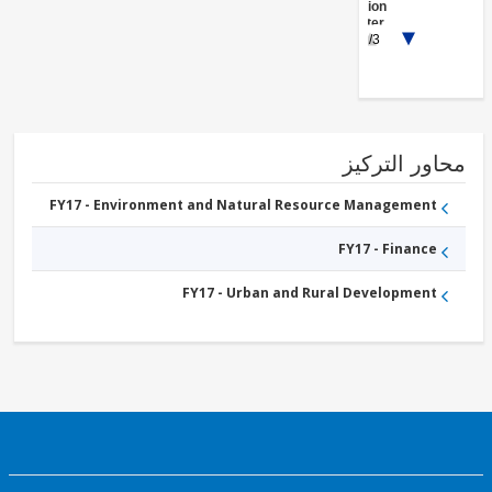
Administration
- Water,
1/3
Sanitation and
Waste
Management
FY17 -
Other
Water
Supply,
Sanitation
ور التركيز
and
Waste
FY17 - Environment and Natural Resource Management
Management
FY17 - Finance
FY17 - Urban and Rural Development