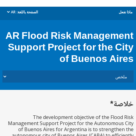
ل
الصفحة باللغة:
AR
dropdown
AR Flood Risk Managem
Support Project for the C
of Buenos Ai
ة*
The development objective of the Floo
Management Support Project for the Autonomous
of Buenos Aires for Argentina is to strength
autonomous city of Buenos Aires (CABA) to effic