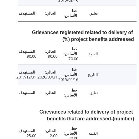
2015/02/16
تعليق
Grievances registered related to deliver
project benefits addresse
القيمة
90.00
90.00
70.00
التاريخ
2017/12/31
2020/03/31
2015/02/16
تعليق
Grievances related to delivery of pro
benefits that are addressed-(nu
القيمة
25.00
2.00
30.00