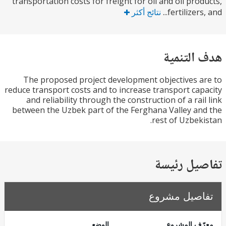
transportation costs for freight for oil and oil pro
fertilizers
نتائج أكثر
التنمية
The proposed project development objectives 
reduce transport costs and to increase transport ca
and reliability through the construction of a rai
between the Uzbek part of the Ferghana Valley a
rest of Uzbek
يل رئيسة
صيل مشروع
ف المشروع
الوضع