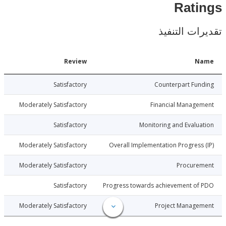
Rat
ات التنفيذ
Date
Review
N
019-12-11
Satisfactory
Counterpart Fu
019-12-11
Moderately Satisfactory
Financial Manage
019-12-11
Satisfactory
Monitoring and Evalu
019-12-11
Moderately Satisfactory
Overall Implementation Progress
019-12-11
Moderately Satisfactory
Procure
019-12-11
Satisfactory
Progress towards achievement of
019-12-11
Moderately Satisfactory
Project Manage