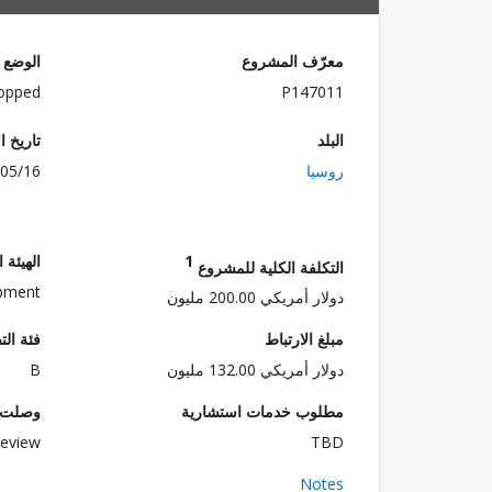
معرّف المشروع
الوضع
opped
P147011
البلد
تاريخ ا
روسيا
05/16
1
الهيئة 
التكلفة الكلية للمشروع
opment
دولار أمريكي 200.00 مليون
مبلغ الارتباط
فئة الت
دولار أمريكي 132.00 مليون
B
مطلوب خدمات استشارية
وصلت ا
eview
TBD
Notes