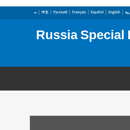
بية
English
Español
Français
Русский
中文
Russia Special