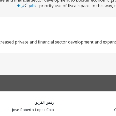
ate and financial sector development to bolster economic g
priority use of fiscal space. In this way,
نتائج أكثر
creased private and financial sector development and expan
رئيس الفريق
Jose Roberto Lopez Calix