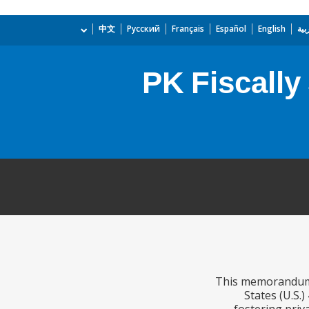
بية
English
Español
Français
Русский
中文
PK Fiscally
This memorandum de
States (U.S.)