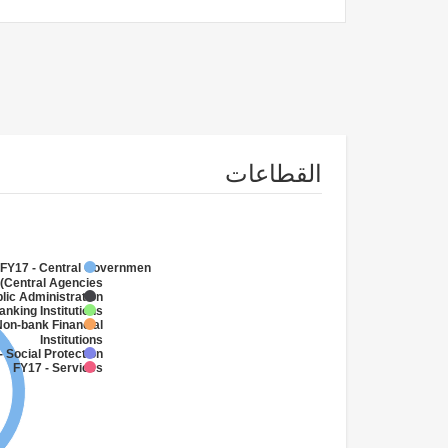
القطاعات
FY17 - Central Government
(Central Agencies
)
lic Administration
anking Institutions
Non-bank Financial
Institutions
- Social Protection
FY17 - Services