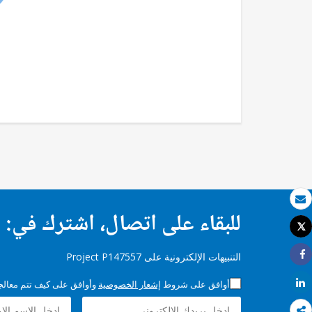
بريد الكتروني
للبقاء على اتصال، اشترك في:
Tweet
طباعة
التنبيهات الإلكترونية على Project P147557
Share
Share
أوافق على شروط
إشعار الخصوصية
وأوافق على كيف تتم معالجة 