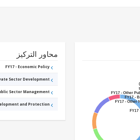
محاور التركيز
FY17 - Economic Policy
ivate Sector Development
Public Sector Management
FY17 - Other Pub
FY17 - B
FY17 - Other 
velopment and Protection
FY17 