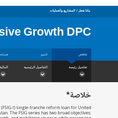
ماذا نفعل
المشاريع والعمليات
lusive Growth DPC
ملخص
تدبير
مستند
تفاصيل رئيسة
التفاصيل الرئيسية
المالية
خلاصة*
 (FSIG-I) single-tranche reform loan for United
istan. The FSIG series has two broad objectives: