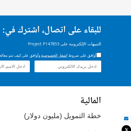
للبقاء على اتصال، اشترك في:
التنبيهات الإلكترونية على Project P147853
أوافق على شروط
إشعار الخصوصية
وأوافق على كيف تتم معالجة 
المالية
خطة التمويل (مليون دولار)
بريد الكتروني
Tweet