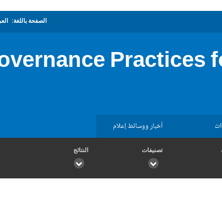
الصفحة باللغة:
العر
vernance Practices f
ات
أخبار ووسائط إعلام
تصنيفات
النتائج