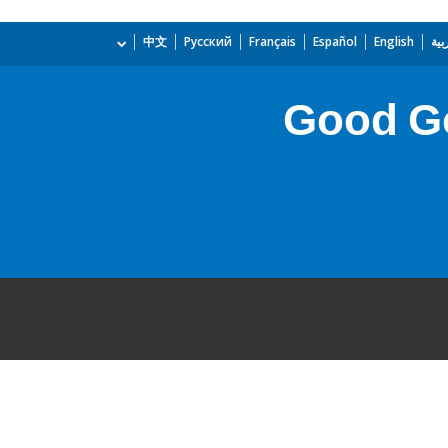
بية
English
Español
Français
Русский
中文
Good Go