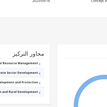
2025/09/16
Concept R
محاور التركيز
ral Resource Management
ivate Sector Development
velopment and Protection
an and Rural Development