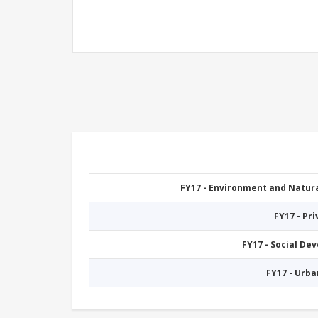
FY17 - Environment and Natu
FY17 - Pr
FY17 - Social De
FY17 - Urb