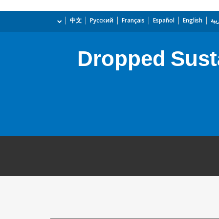
بية
English
Español
Français
Русский
中文
Dropped Susta