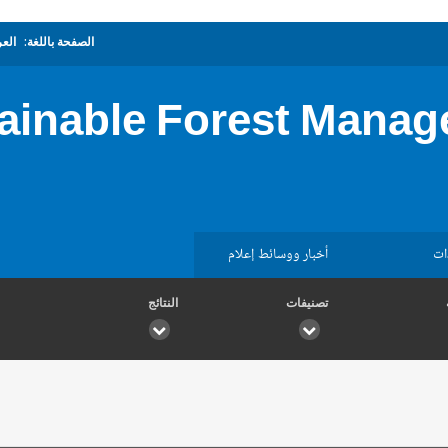
الصفحة باللغة:
العر
inable Forest Manage
ات
أخبار ووسائط إعلام
تصنيفات
النتائج