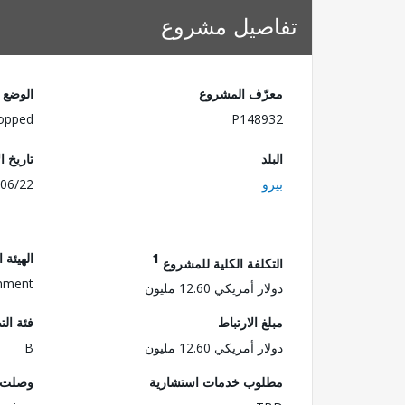
تفاصيل مشروع
معرّف المشروع
الوضع
opped
P148932
البلد
تاريخ ا
بيرو
06/22
1
الهيئة 
التكلفة الكلية للمشروع
onment
دولار أمريكي 12.60 مليون
مبلغ الارتباط
فئة الت
دولار أمريكي 12.60 مليون
B
مطلوب خدمات استشارية
وصلت ا