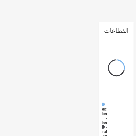
طاعات
FY17 -
Public
Administration
-
Transportation
FY17 -
Rural