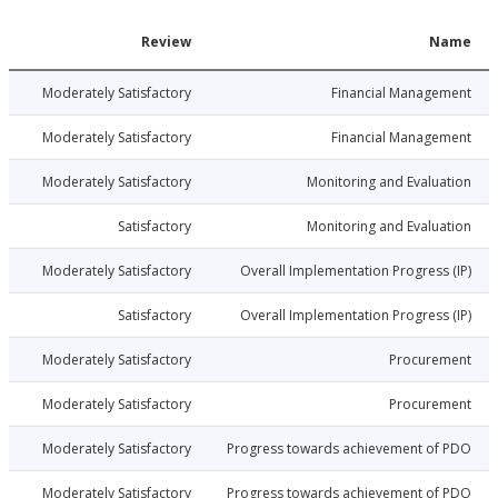
Date
Review
N
026-03-09
Moderately Satisfactory
Financial Manage
026-03-09
Moderately Satisfactory
Financial Manage
026-03-09
Moderately Satisfactory
Monitoring and Evalu
026-03-09
Satisfactory
Monitoring and Evalu
026-03-09
Moderately Satisfactory
Overall Implementation Progress
026-03-09
Satisfactory
Overall Implementation Progress
026-03-09
Moderately Satisfactory
Procure
026-03-09
Moderately Satisfactory
Procure
026-03-09
Moderately Satisfactory
Progress towards achievement of
026-03-09
Moderately Satisfactory
Progress towards achievement of