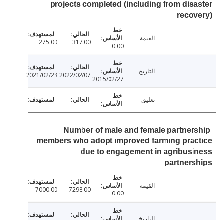
projects completed (including from dis
reco
القيمة
275.00
317.00
0.00
التاريخ
2021/02/28
2022/02/07
2015/02/27
تعليق
Number of male and female partner
members who adopt improved farming prac
due to engagement in agribus
partner
القيمة
7000.00
7298.00
0.00
التاريخ