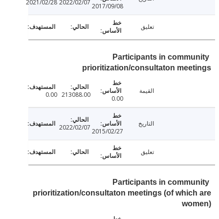
2021/02/28
2022/02/07
2017/09/08
تعليق
Participants in commu
prioritization/consultaton mee
القيمة
0.00
213088.00
0.00
التاريخ
2022/02/07
2015/02/27
تعليق
Participants in commu
prioritization/consultaton meetings (of whic
wo