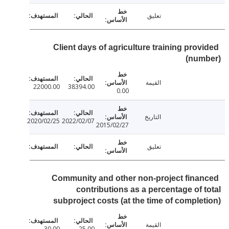
تعليق
Client days of agriculture training prov
(num
القيمة
22000.00
38394.00
0.00
التاريخ
2020/02/25
2022/02/07
2015/02/27
تعليق
Community and other non-project fina
contributions as a percentage of 
subproject costs (at the time of comple
القيمة
30.00
25.00