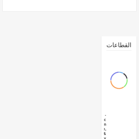
طاعات
FY17 -
Public
Administration
- Agriculture,
Fishing &
Forestry