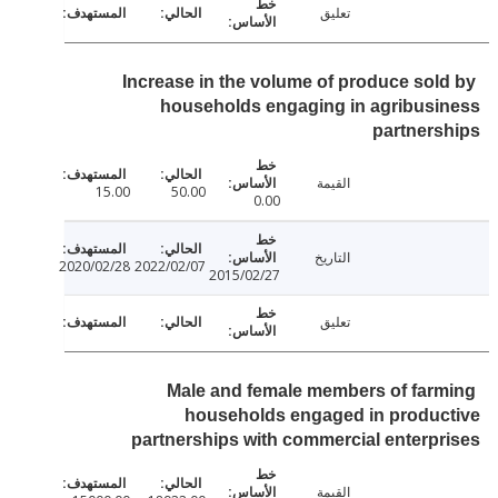
تعليق
Increase in the volume of produce sol
households engaging in agribus
partner
القيمة
15.00
50.00
0.00
التاريخ
2020/02/28
2022/02/07
2015/02/27
تعليق
Male and female members of far
households engaged in produc
partnerships with commercial enterp
القيمة