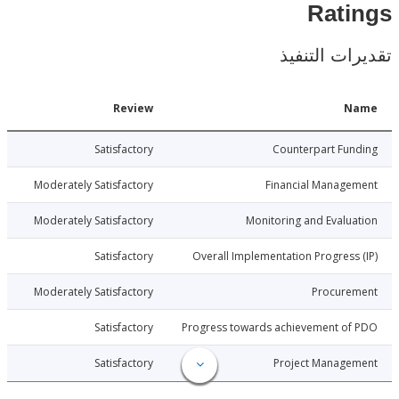
Rat
ات التنفيذ
Date
Review
N
021-10-04
Satisfactory
Counterpart Fu
021-10-04
Moderately Satisfactory
Financial Manage
021-10-04
Moderately Satisfactory
Monitoring and Evalu
021-10-04
Satisfactory
Overall Implementation Progress
021-10-04
Moderately Satisfactory
Procure
021-10-04
Satisfactory
Progress towards achievement of
021-10-04
Satisfactory
Project Manage