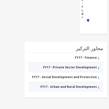
FY17 -
Other
Agriculture,
Fishing and
Forestry
1/3
FY17 -
Sub-
National
Government
FY17 -
Social
Protection
FY17 -
ور التركيز
Agricultural
markets,
commercialization
FY17 - Finance
and agri-business
FY17 - Private Sector Development
FY17 - Social Development and Protection
FY17 - Urban and Rural Development