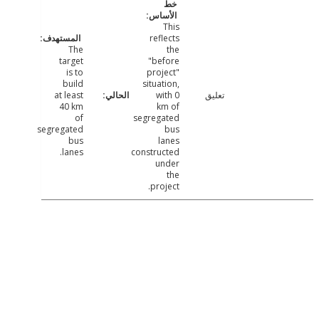
This
reflects
The
the
target
"before
is to
project"
build
situation,
تعليق
with 0
at least
40 km
km of
of
segregated
segregated
bus
bus
lanes
lanes.
constructed
under
the
project.