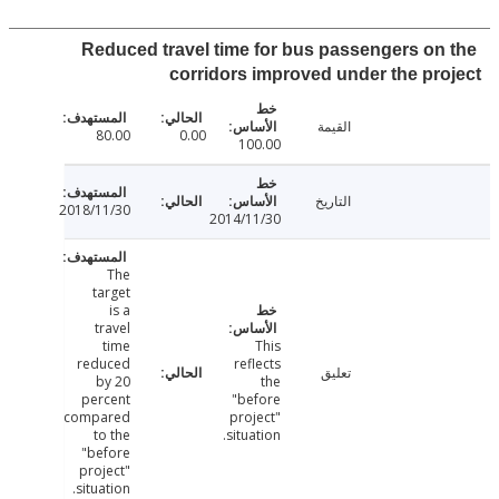
Reduced travel time for bus passengers on
corridors improved under the pr
القيمة
80.00
0.00
100.00
التاريخ
2018/11/30
2014/11/30
The
target
is a
travel
time
This
reduced
reflects
تعليق
by 20
the
percent
"before
compared
project"
to the
situation.
"before
project"
situation.