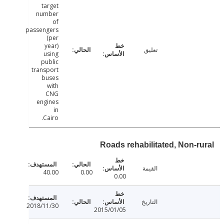
target
number
of
passengers
(per
year)
تعليق
using
public
transport
buses
with
CNG
engines
in
Cairo.
Roads rehabilitated, Non-r
القيمة
40.00
0.00
0.00
التاريخ
2018/11/30
2015/01/05