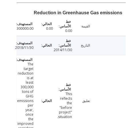
Reduction in Greenhause Gas emiss
القيمة
300000.00
0.00
0.00
التاريخ
2018/11/30
2014/11/30
The
target
reduction
is at
least
300,000
tons of
This
GHG
reflects
تعليق
emissions
the
per
"before
year,
project"
once
situation.
the
improved