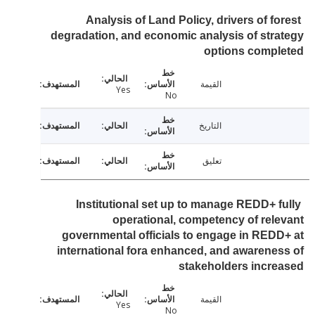
Analysis of Land Policy, drivers of fo
degradation, and economic analysis of str
options compl
القيمة
Yes
No
التاريخ
تعليق
Institutional set up to manage REDD+ f
operational, competency of rel
governmental officials to engage in RED
international fora enhanced, and awarene
stakeholders incr
القيمة
Yes
No