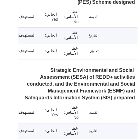
(PES) Scheme desi
القيمة
Yes
No
التاريخ
تعليق
Strategic Environmental and So
Assessment (SESA) of REDD+ activ
conducted, and the Environmental and S
Management Framework (ESMF)
Safeguards Information System (SIS) pre
القيمة
Yes
No
التاريخ