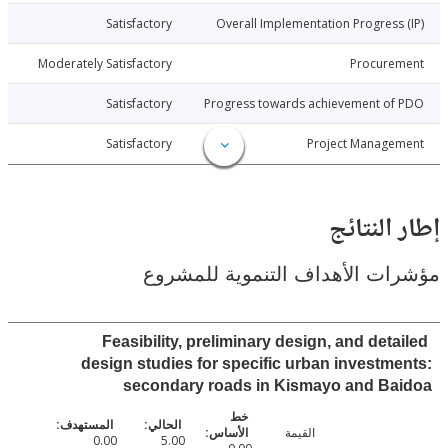
021-07-07
Satisfactory
Overall Implementation Progress
021-07-07
Moderately Satisfactory
Procure
021-07-07
Satisfactory
Progress towards achievement of
021-07-07
Satisfactory
Project Manage
النتائج
ت الأهداف التنموية للمشروع
Feasibility, preliminary design, and det
design studies for specific urban investm
secondary roads in Kismayo and Ba
القيمة
0.00
5.00