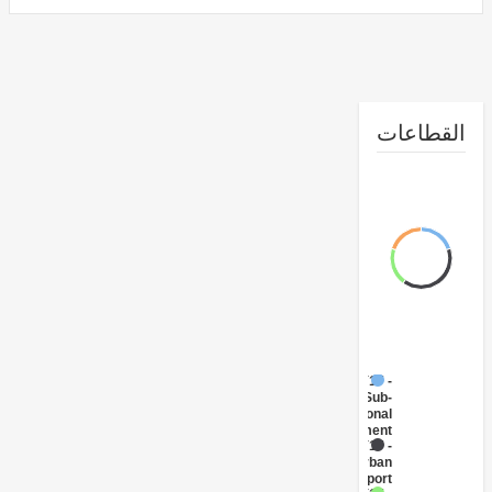
طاعات
FY17 -
Sub-
National
Government
FY17 -
Urban
Transport