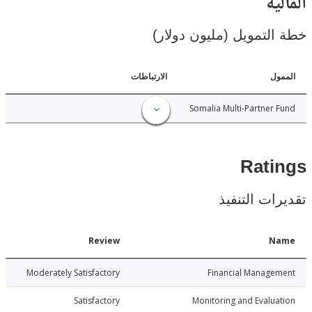
ية
لتمويل (مليون دولار)
ل
الارتباطات
6.00
Somalia Multi-Partner
Rat
ات التنفيذ
Date
Review
N
021-07-07
Moderately Satisfactory
Financial Manage
021-07-07
Satisfactory
Monitoring and Evalu