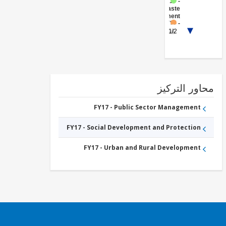
FY17 -
Waste
Management
FY17 -
Water
1/2
Supply
ور التركيز
FY17 - Public Sector Management
FY17 - Social Development and Protection
FY17 - Urban and Rural Development