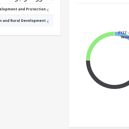
velopment and Protection
an and Rural Development
FY17 -
Wate