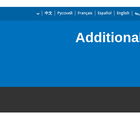
بية
English
Español
Français
Русский
中文
Additiona