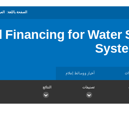
الصفحة باللغة:
العر
l Financing for Water
Syst
ات
أخبار ووسائط إعلام
تصنيفات
النتائج