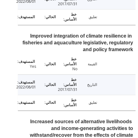
2022/08/01
2017/07/31
تعليق
Improved integration of climate resilienc
fisheries and aquaculture legislative, regul
and policy fram
القيمة
Yes
No
التاريخ
2022/08/01
2017/07/31
تعليق
Increased sources of alternative livelih
and income-generating activiti
withstand/recover from the effects of cl