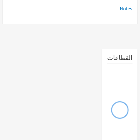
No
طاعات