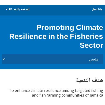
ل
الصفحة باللغة:
AR
dropdown
Promoting Clim
Resilience in the Fisher
Sec
التنمية
To enhance climate resilience among targeted f
and fish farming communities of J