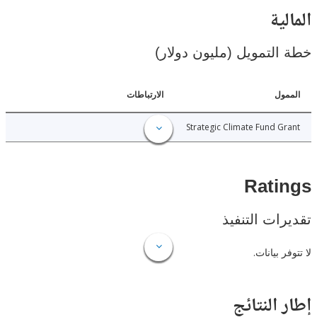
ية
لتمويل (مليون دولار)
ل
الارتباطات
4.88
Strategic Climate Fund 
Rat
ات التنفيذ
 بيانات.
النتائج