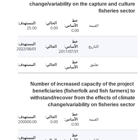
change/variability on the capture and cu
fisheries s
القيمة
25.00
0.00
0.00
التاريخ
2022/08/01
2017/07/31
تعليق
Number of increased capacity of the pro
beneficiaries (fisherfolk and fish farmer
withstand/recover from the effects of cl
change/variability on fisheries s
القيمة
200000.00
0.00
0.00