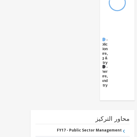
FY17 -
Public
Administration
- Agriculture,
Fishing &
Forestry
FY17 -
Other
Agriculture,
Fishing and
Forestry
ور التركيز
FY17 - Public Sector Management