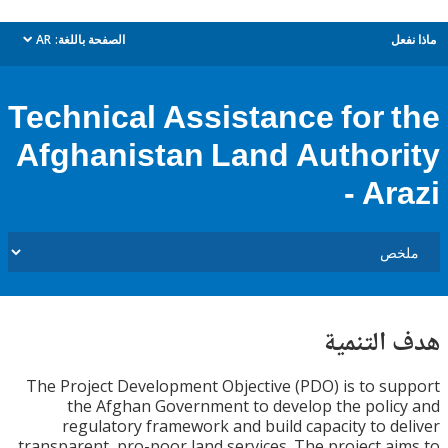
ل
الصفحة باللغة:
AR
dropdown
Technical Assistance for 
Afghanistan Land Author
- Ar
التنمية
The Project Development Objective (PDO) is to s
the Afghan Government to develop the poli
regulatory framework and build capacity to d
transparent, pro-poor land services. The project a