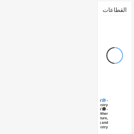
طاعات
FY17 -
Forestry
FY17 -
Other
Agriculture,
Fishing and
Forestry