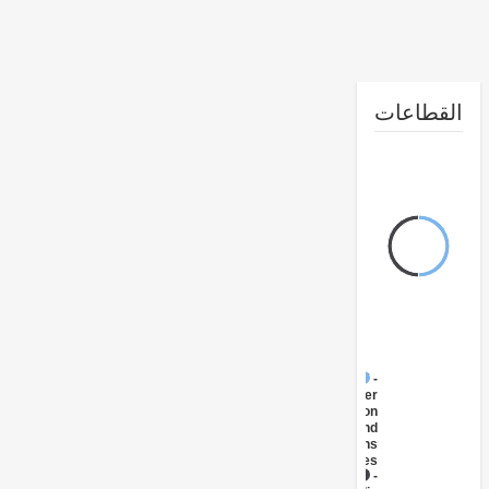
طاعات
FY17 -
Other
Information
and
Communications
Technologies
FY17 -