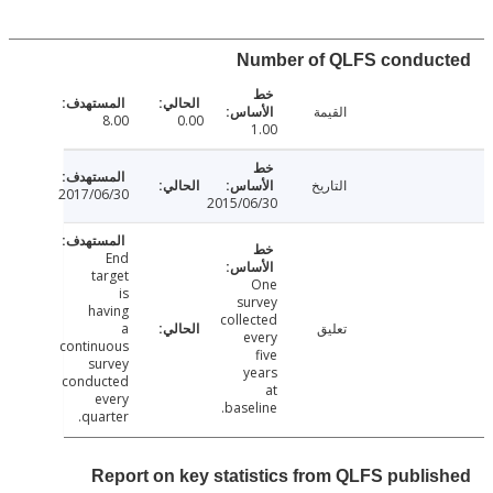
Number of QLFS condu
القيمة
8.00
0.00
1.00
التاريخ
2017/06/30
2015/06/30
End
target
One
is
survey
having
collected
تعليق
a
every
continuous
five
survey
years
conducted
at
every
baseline.
quarter.
Report on key statistics from QLFS publi