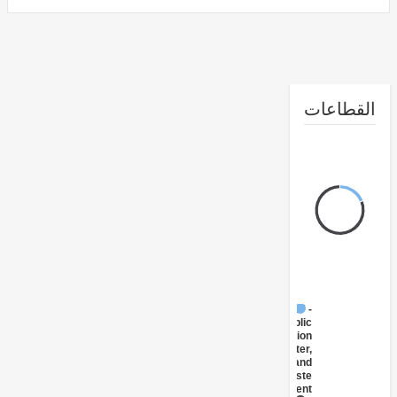
طاعات
FY17 -
Public
Administration
- Water,
Sanitation and
Waste
Management