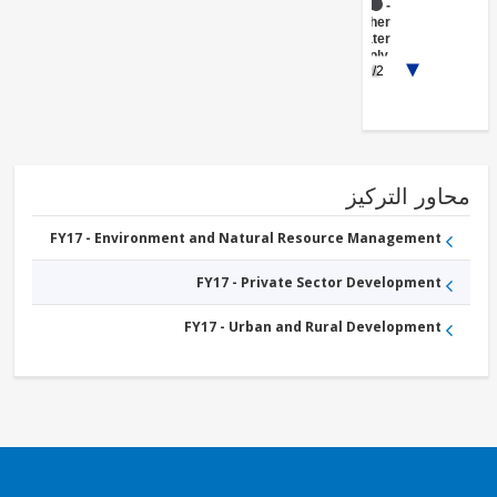
FY17 -
Other
Water
Supply,
1/2
Sanitation
and
Waste
Management
ور التركيز
FY17 - Environment and Natural Resource Management
FY17 - Private Sector Development
FY17 - Urban and Rural Development