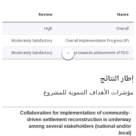
Date
Review
N
017-12-07
High
Ov
017-12-07
Moderately Satisfactory
Overall Implementation Progress
017-12-07
Moderately Satisfactory
Progress towards achievement of
النتائج
ت الأهداف التنموية للمشروع
Collaboration for implementation of commun
driven settlement reconstruction is und
among several stakeholders (national a
l