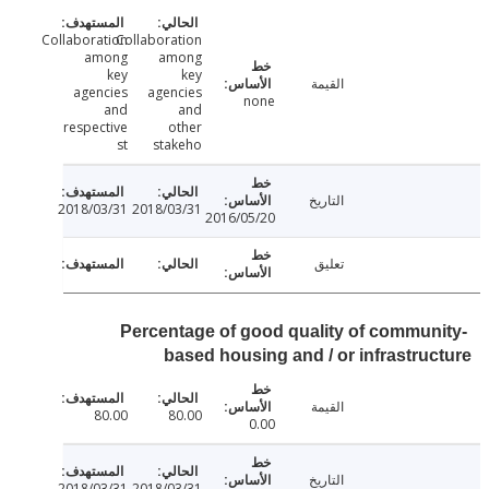
Collaboration
Collaboration
among
among
key
key
القيمة
agencies
agencies
none
and
and
respective
other
st
stakeho
التاريخ
2018/03/31
2018/03/31
2016/05/20
تعليق
Percentage of good quality of commun
based housing and / or infrastru
القيمة
80.00
80.00
0.00
التاريخ
2018/03/31
2018/03/31