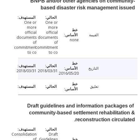
BNPB and/or other agencies on commun
based disaster risk management i
One or
One or
more
more
official
official
القيمة
documents
documents
none
of
of
commitment
commitment
to co
to co
التاريخ
2018/03/31
2018/03/31
2016/05/20
تعليق
Draft guidelines and information package
community-based settlement rehabilitat
reconstruction circul
Consolidation
Draft
of
Guidelines