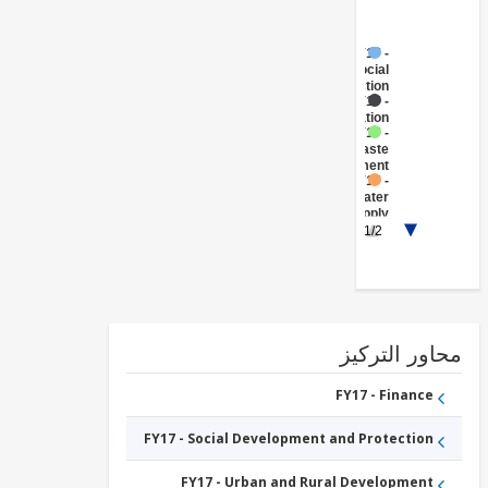
FY17 -
Social
Protection
FY17 -
Sanitation
FY17 -
Waste
Management
FY17 -
Water
Supply
FY17 -
1/2
Housing
Construction
ور التركيز
FY17 - Finance
FY17 - Social Development and Protection
FY17 - Urban and Rural Development