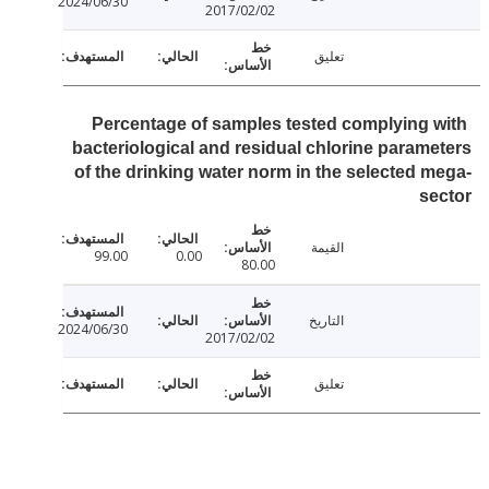
2024/06/30
2017/02/02
تعليق
Percentage of samples tested complying 
bacteriological and residual chlorine param
of the drinking water norm in the selected 
s
القيمة
99.00
0.00
80.00
التاريخ
2024/06/30
2017/02/02
تعليق