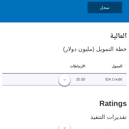
سجل
ية
لتمويل (مليون دولار)
ل
الارتباطات
35.00
IDA C
Rat
ات التنفيذ