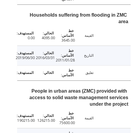
Households suffering from flooding in
القيمة
0.00
4095.00
3645.00
التاريخ
2019/06/30
2016/03/31
2011/01/28
تعليق
People in urban areas (ZMC) provided 
access to solid waste management ser
under the pr
القيمة
190215.00
126215.00
75600.00