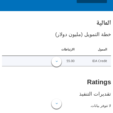
ية
لتمويل (مليون دولار)
ل
الارتباطات
55.00
IDA C
Rat
ات التنفيذ
 بيانات.