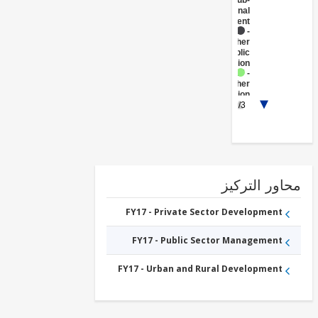
Sub-
National
Government
FY17 -
Other
Public
Administration
FY17 -
Other
Transportation
FY17 -
1/3
Waste
Management
FY17 -
Other
Water
Supply,
Sanitation
ور التركيز
and
Waste
Management
FY17 - Private Sector Development
FY17 - Public Sector Management
FY17 - Urban and Rural Development