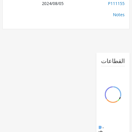
2024/08/05
P111
No
طاعات
FY17 -