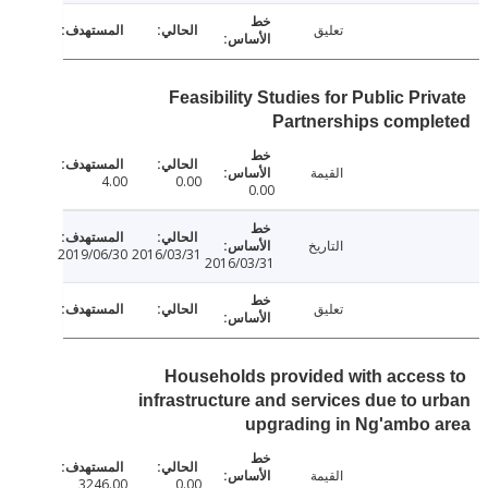
تعليق
Feasibility Studies for Public Pr
Partnerships compl
القيمة
4.00
0.00
0.00
التاريخ
2019/06/30
2016/03/31
2016/03/31
تعليق
Households provided with acces
infrastructure and services due to 
upgrading in Ng'ambo 
القيمة
3246.00
0.00