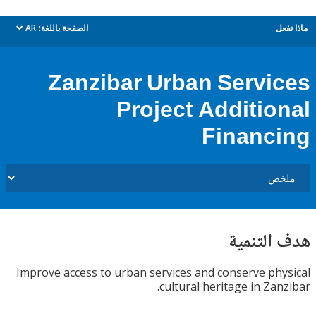
ل
الصفحة باللغة:
AR
dropdown
Zanzibar Urban Servi
Project Additio
Financ
التنمية
Improve access to urban services and conserve ph
cultural heritage in Zan