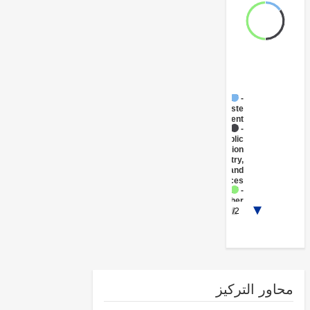
FY17 -
Waste
Management
FY17 -
Public
Administration
- Industry,
Trade and
Services
FY17 -
Other
1/2
Industry,
Trade
and
Services
ور التركيز