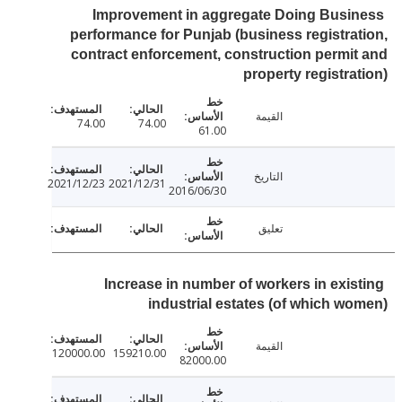
Improvement in aggregate Doing Busi
performance for Punjab (business registra
contract enforcement, construction permi
property registra
القيمة
74.00
74.00
61.00
التاريخ
2021/12/23
2021/12/31
2016/06/30
تعليق
Increase in number of workers in exis
industrial estates (of which w
القيمة
120000.00
159210.00
82000.00