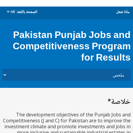
ل
الصفحة باللغة:
AR
dropdown
Pakistan Punjab Jobs 
Competitiveness Prog
for Resu
ة*
The development objectives of the Punjab Jo
Competitiveness (J and C) for Pakistan are to impro
investment climate and promote investments and j
more inclusive and sustainable industrial esta