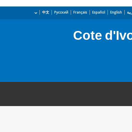
بية
English
Español
Français
Русский
中文
Cote d'Iv