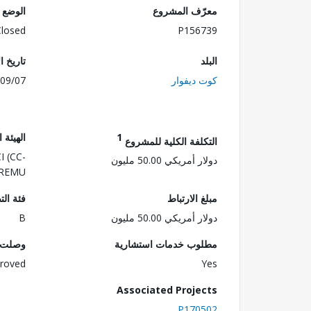
معرّف المشروع
الوضع
Closed
P156739
البلد
تاريخ ا
كوت ديفوار
09/07
1
الهيئة 
التكلفة الكلية للمشروع
I (CC-
دولار أمريكي 50.00 مليون
 PREMU
مبلغ الارتباط
فئة الت
دولار أمريكي 50.00 مليون
B
مطلوب خدمات استشارية
وصلت ا
roved
Yes
Associated Projects
P170502