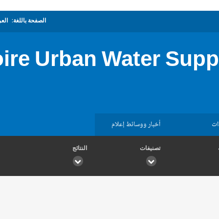
الصفحة باللغة:
العر
oire Urban Water Supp
ات
أخبار ووسائط إعلام
تصنيفات
النتائج