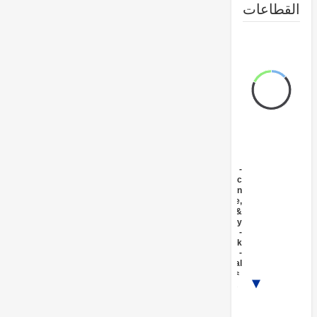
طاعات
FY17 -
Public
Administration
- Agriculture,
Fishing &
Forestry
FY17 -
Livestock
FY17 -
Agricultural
markets,
1/2
commercialization
and agri-business