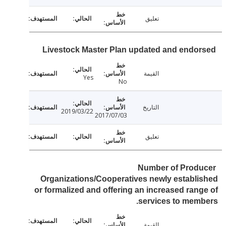
تعليق
Livestock Master Plan updated and endo
القيمة
Yes
No
التاريخ
2019/03/22
2017/07/03
تعليق
Number of Prod
Organizations/Cooperatives newly establ
or formalized and offering an increased ran
services to mem
القيمة