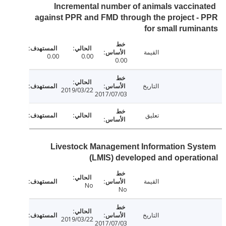
Incremental number of animals vaccin
against PPR and FMD through the project 
for small rumi
القيمة
0.00
0.00
0.00
التاريخ
2019/03/22
2017/07/03
تعليق
Livestock Management Information Sy
(LMIS) developed and operat
القيمة
No
No
التاريخ
2019/03/22
2017/07/03