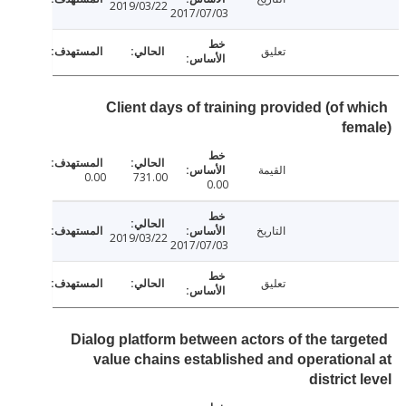
2019/03/22
2017/07/03
تعليق
Client days of training provided (of w
fe
القيمة
0.00
731.00
0.00
التاريخ
2019/03/22
2017/07/03
تعليق
Dialog platform between actors of the targ
value chains established and operation
district