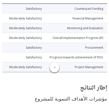
024-03-07
Satisfactory
Counterpart Fu
024-03-07
Moderately Satisfactory
Financial Manage
024-03-07
Moderately Satisfactory
Monitoring and Evalu
024-03-07
Moderately Satisfactory
Overall Implementation Progress
024-03-07
Satisfactory
Procure
024-03-07
Satisfactory
Progress towards achievement of
024-03-07
Moderately Satisfactory
Project Manage
النتائج
ت الأهداف التنموية للمشروع