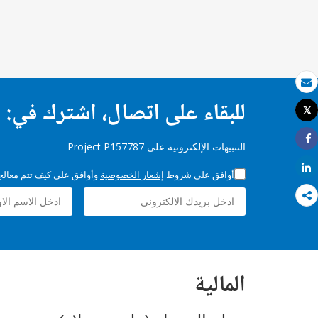
بريد الكتروني
للبقاء على اتصال، اشترك في:
Tweet
طباعة
التنبيهات الإلكترونية على Project P157787
Share
Share
أوافق على شروط
إشعار الخصوصية
وأوافق على كيف تتم معالجة 
المالية