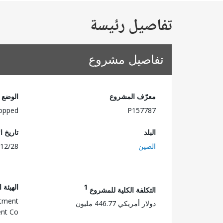
تفاصيل رئيسة
تفاصيل مشروع
معرّف المشروع
الوضع
opped
P157787
البلد
تاريخ ا
الصين
12/28
1
الهيئة 
التكلفة الكلية للمشروع
stment
دولار أمريكي 446.77 مليون
nt Co.