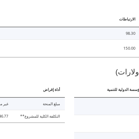
الارتباطات
98.30
150.00
ولارات)
ؤسسة الدولية للتنمية
أداة إقراض
مبلغ المنحة
غير مت
التكلفة الكلية للمشروع**
46.77