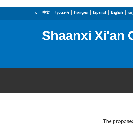
بية
English
Español
Français
Русский
中文
Shaanxi Xi'an C
The proposed p