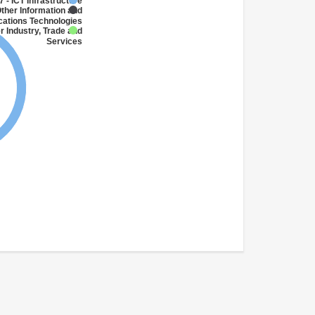
 - ICT Infrastructure
Other Information and
ations Technologies
r Industry, Trade and
Services