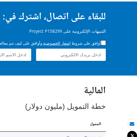
للبقاء على اتصال، اشترك في:
التنبيهات الإلكترونية على Project P158299
أوافق على شروط
إشعار الخصوصية
وأوافق على كيف تتم معالجة 
المالية
خطة التمويل (مليون دولار)
الممول
بريد الكتروني
Tweet