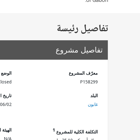
of Gabon.
تفاصيل رئيسة
تفاصيل مشروع
معرّف المشروع
الوضع
Closed
P158299
البلد
تاريخ ا
غابون
06/02
1
الهيئة 
التكلفة الكلية للمشروع
N/A