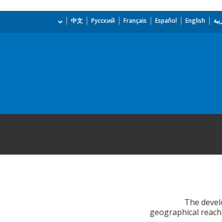
بية
English
Español
Français
Русский
中文
The devel
geographical reach 