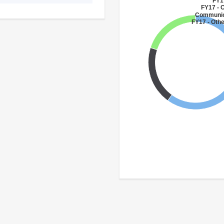
FY17
FY17 - 
Communic
FY17 - Othe