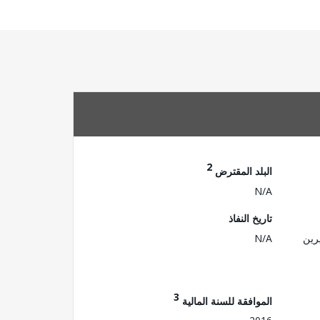
2
البلد المقترض
N/A
تاريخ النفاذ
رين
N/A
3
الموافقة للسنة المالية