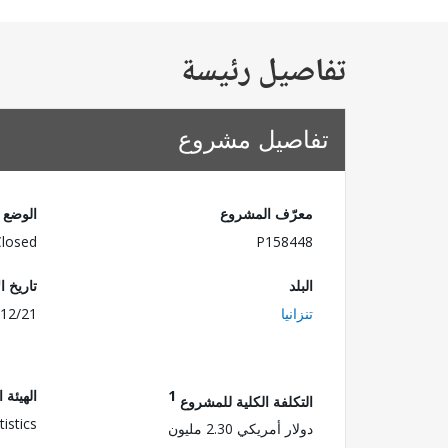
تفاصيل رئيسة
تفاصيل مشروع
معرّف المشروع
الوضع
Closed
P158448
البلد
تاريخ ا
تنزانيا
12/21
1
الهيئة 
التكلفة الكلية للمشروع
istics
دولار أمريكي 2.30 مليون