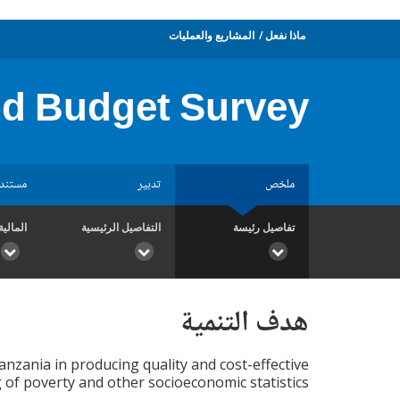
ماذا نفعل
المشاريع والعمليات
ld Budget Survey
ملخص
تدبير
مستند
تفاصيل رئيسة
التفاصيل الرئيسية
المالية
هدف التنمية
nzania in producing quality and cost-effective
of poverty and other socioeconomic statistics.