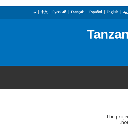
بية
English
Español
Français
Русский
中文
Tanzan
The projec
hou