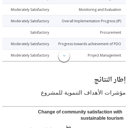
026-03-23
Moderately Satisfactory
Monitoring and Evalu
026-03-23
Moderately Satisfactory
Overall Implementation Progress
026-03-23
Satisfactory
Procure
026-03-23
Moderately Satisfactory
Progress towards achievement of
026-03-23
Moderately Satisfactory
Project Manage
النتائج
ت الأهداف التنموية للمشروع
Change of community satisfaction 
sustainable to