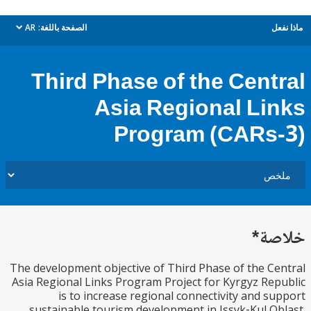
ل
الصفحة باللغة:
AR
dropdown
Third Phase of the Cent
Asia Regional Li
Program (CARs
ة*
The development objective of Third Phase of the C
Asia Regional Links Program Project for Kyrgyz Re
is to increase regional connectivity and s
sustainable tourism development in Issyk‐Kul O