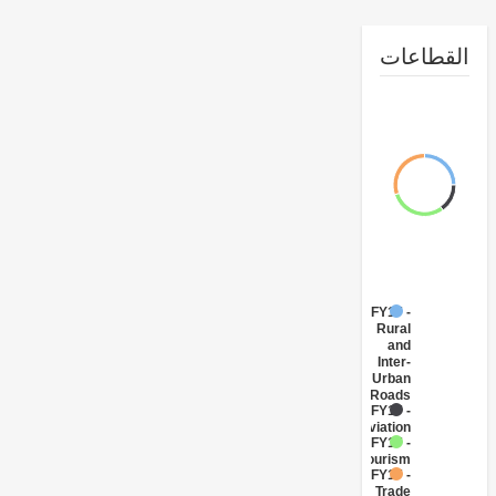
طاعات
FY17 -
Rural
and
Inter-
Urban
Roads
FY17 -
Aviation
FY17 -
Tourism
FY17 -
Trade