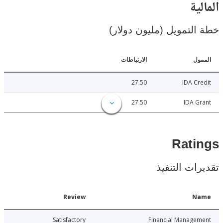
ية
لتمويل (مليون دولار)
ل
الارتباطات
27.50
IDA C
27.50
IDA 
Rat
ات التنفيذ
Date
Review
N
026-03-23
Satisfactory
Financial Manage