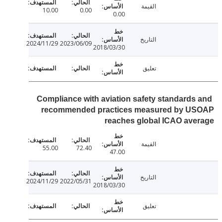
القيمة
10.00
0.00
0.00
التاريخ
2024/11/29
2023/06/09
2018/03/30
تعليق
Compliance with aviation safety standards
recommended practices measured by U
reaches global ICAO av
القيمة
55.00
72.40
47.00
التاريخ
2024/11/29
2022/05/31
2018/03/30
تعليق