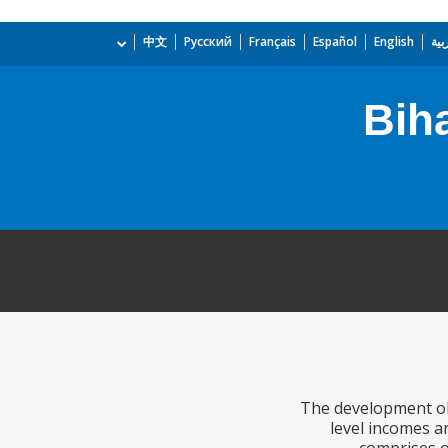
بية
English
Español
Français
Русский
中文
Bih
The development obj
level incomes a