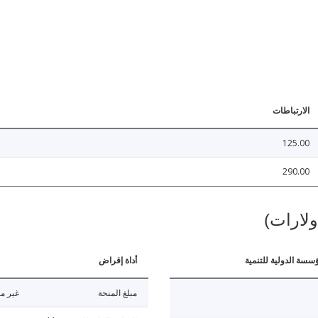
الارتباطات
125.00
290.00
ولارات)
ؤسسة الدولية للتنمية
أداة إقراض
مبلغ المنحة
غير مت