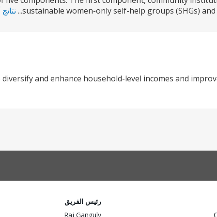
f five components. The first component, community institu
sustainable women-only self-help groups (SHGs) and th
نتائج 
 diversify and enhance household-level incomes and improve
رئيس الفريق
Raj Ganguly