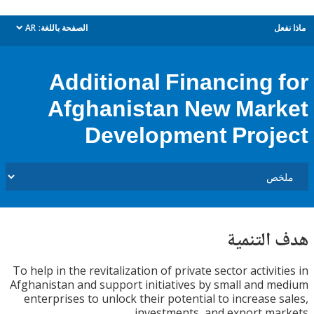
ل
الصفحة باللغة:
AR
dropdown
Additional Financing 
Afghanistan New Mar
Development Proj
التنمية
To help in the revitalization of private sector activit
Afghanistan and support initiatives by small and 
enterprises to unlock their potential to increase 
investments, and export ma