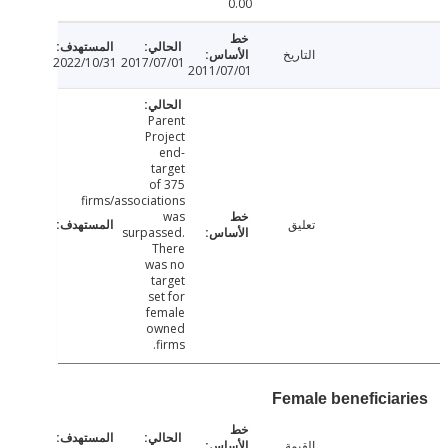
0.00
التاريخ
2022/10/31
2017/07/01
2011/07/01
Parent
Project
end-
target
of 375
firms/associations
was
تعليق
surpassed.
There
was no
target
set for
female
owned
firms.
Female beneficia
القيمة