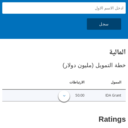
سجل
ية
لتمويل (مليون دولار)
ل
الارتباطات
50.00
IDA 
Rat