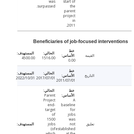
was
start of
surpassed.
the
parent
project
in
2011.
Beneficiaries of job-focused intervent
القيمة
4500.00
1516.00
0.00
التاريخ
2022/10/31
2017/07/01
2011/07/01
Parent
Project
A
end-
baseline
target
for
of
jobs
1500
was
تعليق
not
jobs
(of
established
which
at the