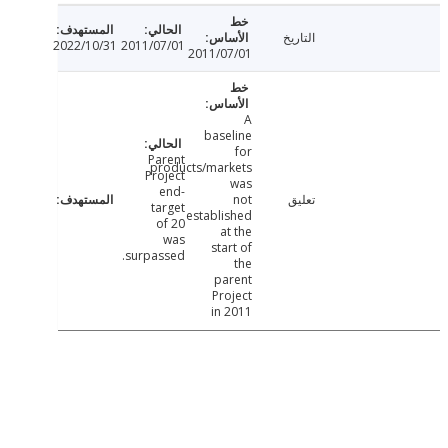
التاريخ
2022/10/31
2011/07/01
2011/07/01
A
baseline
for
Parent
products/markets
Project
was
end-
تعليق
not
target
established
of 20
at the
was
start of
surpassed.
the
parent
Project
in 2011