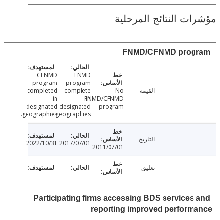
ت النتائج المرحلية
FNMD/CFNMD prog
CFNMD
FNMD
program
program
القيمة
No
complete
completed
in
FNMD/CFNMD
in
designated
designated
program
geographies.
geographies.
التاريخ
2022/10/31
2017/07/01
2011/07/01
تعليق
Participating firms accessing BDS services
reporting improved perfor