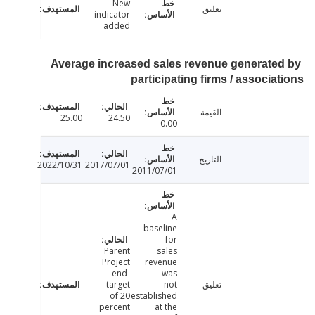
New
تعليق
indicator
added
Average increased sales revenue generate
participating firms / associa
القيمة
25.00
24.50
0.00
التاريخ
2022/10/31
2017/07/01
2011/07/01
A
baseline
for
Parent
sales
Project
revenue
end-
was
تعليق
not
target
of 20
established
percent
at the