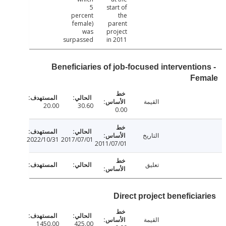
5
start of
percent
the
female)
parent
was
project
surpassed
in 2011
Beneficiaries of job-focused interventio
Fe
القيمة
20.00
30.60
0.00
التاريخ
2022/10/31
2017/07/01
2011/07/01
تعليق
Direct project beneficia
القيمة
1450.00
425.00